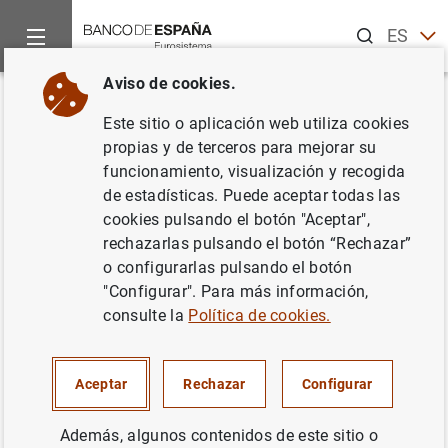
Buscar
ES
EN
Aviso de cookies.
Inicio
Noticias y eventos
Noticias del Banco de España
En
Volver
Este sitio o aplicación web utiliza cookies
Entrevista al gobernador en El
propias y de terceros para mejorar su
funcionamiento, visualización y recogida
Periódico
de estadísticas. Puede aceptar todas las
cookies pulsando el botón "Aceptar",
17/03/2024
rechazarlas pulsando el botón “Rechazar”
o configurarlas pulsando el botón
"Configurar". Para más información,
consulte la
Política de cookies.
Entrevista al gobernador en El Periódico
(118
KB
)
Aceptar
Rechazar
Configurar
Además, algunos contenidos de este sitio o