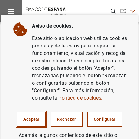
Buscar
ES
EN
Aviso de cookies.
Inicio
Noticias y eventos
Noticias del Banco de España
El
Volver
Este sitio o aplicación web utiliza cookies
El Plan de Educación Financiera
propias y de terceros para mejorar su
funcionamiento, visualización y recogida
y el Ministerio de Educación
de estadísticas. Puede aceptar todas las
refuerzan su compromiso para
cookies pulsando el botón "Aceptar",
rechazarlas pulsando el botón “Rechazar”
mejorar las competencias
o configurarlas pulsando el botón
financieras de la ciudadanía
"Configurar". Para más información,
consulte la
Política de cookies.
16/01/2026
Aceptar
Rechazar
Configurar
EDUCACIÓN FINANCIERA
Además, algunos contenidos de este sitio o