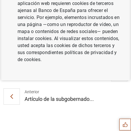
aplicación web requieren cookies de terceros
ajenas al Banco de España para ofrecer el
El Plan de Educación Financiera y el
servicio. Por ejemplo, elementos incrustados en
Ministerio de Educación refuerzan su
una página —como un reproductor de vídeo, un
compromiso para mejorar las competencias
mapa o contenidos de redes sociales— pueden
financieras de la ciudadanía (87
KB
)
instalar cookies. Al visualizar estos contenidos,
usted acepta las cookies de dichos terceros y
sus correspondientes políticas de privacidad y
de cookies.
Siguiente
La deuda de las Administrac...
Anterior
Artículo de la subgobernado...
Sugerencia