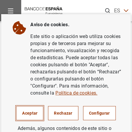
Buscar
ES
EN
Aviso de cookies.
Inicio
Noticias y eventos
Noticias del Banco de España
El
Volver
Este sitio o aplicación web utiliza cookies
El Banco de España designa una
propias y de terceros para mejorar su
funcionamiento, visualización y recogida
Entidad de Importancia
de estadísticas. Puede aceptar todas las
Sistémica Mundial y establece
cookies pulsando el botón "Aceptar",
rechazarlas pulsando el botón “Rechazar”
su colchón de capital
o configurarlas pulsando el botón
macroprudencial para 2025
"Configurar". Para más información,
consulte la
Política de cookies.
14/12/2023
Aceptar
Rechazar
Configurar
ESTABILIDAD FINANCIERA
Además, algunos contenidos de este sitio o