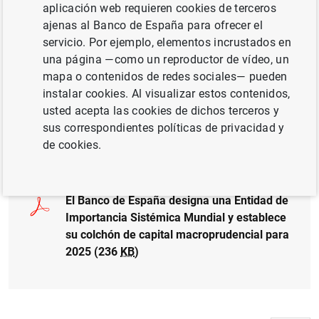
aplicación web requieren cookies de terceros
En la revisión anual realizada por el Banco de España,
ajenas al Banco de España para ofrecer el
Banco Santander, S.A. ha sido designada entidad de
servicio. Por ejemplo, elementos incrustados en
importancia sistémica mundial (EISM) en base
una página —como un reproductor de vídeo, un
consolidada para 2025, teniendo en cuenta la lista de
mapa o contenidos de redes sociales— pueden
Bancos de Importancia Sistémica Global (G-SIB, por sus
instalar cookies. Al visualizar estos contenidos,
siglas inglés) publicada por el Consejo de Estabilidad
usted acepta las cookies de dichos terceros y
Financiera.
sus correspondientes políticas de privacidad y
de cookies.
El Banco de España designa una Entidad de
Importancia Sistémica Mundial y establece
su colchón de capital macroprudencial para
2025 (236
KB
)