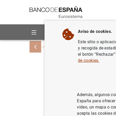
Ir a contenido
Aviso de cookies.
Sobre el Banco
Áreas de act
Este sitio o aplicac
Inicio
Noticias y eventos
Noticias del
y recogida de estad
el botón “Rechazar”
de cookies.
El Banco
expertos 
de sus in
Además, algunos cont
España para ofrecer
12/02/2025
BAN
vídeo, un mapa o con
acepta las cookies d