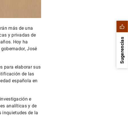
parán más de una
cas y privadas de
Sugerencias
o años. Hoy ha
l gobernador, José
s para elaborar sus
tificación de las
ciedad española en
 investigación e
es analíticas y de
1
2
 inquietudes de la