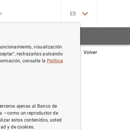
EN
ES
Estadísticas
Noticias y eventos
 funcionamiento, visualización
Volver
tos en Economía para fijar las prioridades de sus investigaciones
Aceptar", rechazarlas pulsando
formación, consulte la
Política
émicos y
oridades
terceros ajenas al Banco de
ina —como un reproductor de
lizar estos contenidos, usted
dad y de cookies.