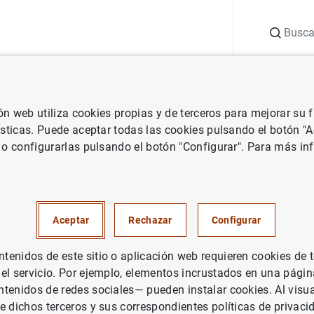
Buscar
uación
Punto de Información
Publicaciones
ión web utiliza cookies propias y de terceros para mejorar su
 Banco de España
El Banco de España consulta con académicos y exper
ísticas. Puede aceptar todas las cookies pulsando el botón "
 o configurarlas pulsando el botón "Configurar". Para más in
 de España consulta con acad
en Economía para fijar las pri
Aceptar
Rechazar
Configurar
vestigaciones
enidos de este sitio o aplicación web requieren cookies de 
 el servicio. Por ejemplo, elementos incrustados en una pág
CO DE ESPAÑA
tenidos de redes sociales— pueden instalar cookies. Al visua
e dichos terceros y sus correspondientes políticas de privaci