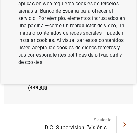
aplicación web requieren cookies de terceros
ajenas al Banco de España para ofrecer el
servicio. Por ejemplo, elementos incrustados en
una página —como un reproductor de vídeo, un
La Unión Europea y España frente a los
mapa o contenidos de redes sociales— pueden
nuevos desafíos globales (texto) (206
KB
)
instalar cookies. Al visualizar estos contenidos,
usted acepta las cookies de dichos terceros y
sus correspondientes políticas de privacidad y
de cookies.
La Unión Europea y España frente a los
nuevos desafíos globales (presentación)
(449
KB
)
Siguiente
Sugerencia
D.G. Supervisión. 'Visión s...