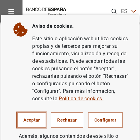
Buscar
ES
EN
Aviso de cookies.
Inicio
Noticias y eventos
Noticias del Banco de España
D.
Volver
Este sitio o aplicación web utiliza cookies
D.G. Economía y Estadística.
propias y de terceros para mejorar su
funcionamiento, visualización y recogida
Universidad Nebrija. La Unión
de estadísticas. Puede aceptar todas las
Europea y España frente a los
cookies pulsando el botón "Aceptar",
rechazarlas pulsando el botón “Rechazar”
nuevos desafíos globales
o configurarlas pulsando el botón
"Configurar". Para más información,
22/05/2024
consulte la
Política de cookies.
UNIÓN EUROPEA
Aceptar
Rechazar
Configurar
COMERCIO INTERNACIONAL
ECONOMÍA INTERNACIONAL
ENERGÍA
Además, algunos contenidos de este sitio o