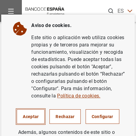
Buscar
ES
EN
Aviso de cookies.
Inicio
Noticias y eventos
Noticias del Banco de España
Ar
Volver
Este sitio o aplicación web utiliza cookies
Entrevista al gobernador en
propias y de terceros para mejorar su
funcionamiento, visualización y recogida
ABC
de estadísticas. Puede aceptar todas las
cookies pulsando el botón "Aceptar",
22/01/2023
rechazarlas pulsando el botón “Rechazar”
o configurarlas pulsando el botón
"Configurar". Para más información,
consulte la
Política de cookies.
Entrevista al gobernador en ABC (166
KB
)
Aceptar
Rechazar
Configurar
Además, algunos contenidos de este sitio o