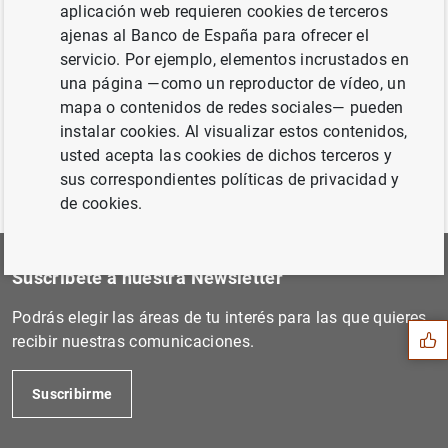
aplicación web requieren cookies de terceros
Siguiente
ajenas al Banco de España para ofrecer el
Interview with the Deputy G...
servicio. Por ejemplo, elementos incrustados en
una página —como un reproductor de vídeo, un
Anterior
mapa o contenidos de redes sociales— pueden
SUERF policy note by the Go...
instalar cookies. Al visualizar estos contenidos,
usted acepta las cookies de dichos terceros y
sus correspondientes políticas de privacidad y
de cookies.
Sugerencia
Suscríbete a nuestra Newsletter
Podrás elegir las áreas de tu interés para las que quieres
recibir nuestras comunicaciones.
Suscribirme