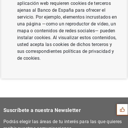
aplicación web requieren cookies de terceros
through Basel III" (114
KB
)
ajenas al Banco de España para ofrecer el
servicio. Por ejemplo, elementos incrustados en
una página —como un reproductor de vídeo, un
mapa o contenidos de redes sociales— pueden
Siguiente
instalar cookies. Al visualizar estos contenidos,
Article by the Deputy Gover...
usted acepta las cookies de dichos terceros y
sus correspondientes políticas de privacidad y
de cookies.
Anterior
Article by the Deputy Gover...
Sugerencia
Suscríbete a nuestra Newsletter
Podrás elegir las áreas de tu interés para las que quieres