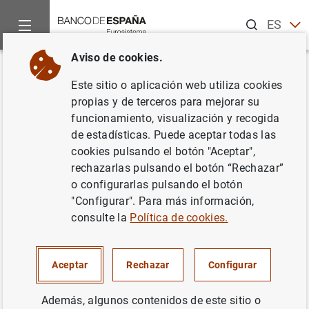
Buscar
ES
EN
Aviso de cookies.
Inicio
Noticias y eventos
Noticias del Banco de España
Ar
Volver
Este sitio o aplicación web utiliza cookies
Article by the Governor at The
propias y de terceros para mejorar su
funcionamiento, visualización y recogida
EUROFI Magazine. "Climate,
de estadísticas. Puede aceptar todas las
crypto and carrying through
cookies pulsando el botón "Aceptar",
rechazarlas pulsando el botón “Rechazar”
Basel III"
o configurarlas pulsando el botón
"Configurar". Para más información,
08/09/2022
consulte la
Política de cookies.
Aceptar
Rechazar
Configurar
Article by the Governor at The EUROFI
Además, algunos contenidos de este sitio o
Magazine. "Climate, crypto and carrying