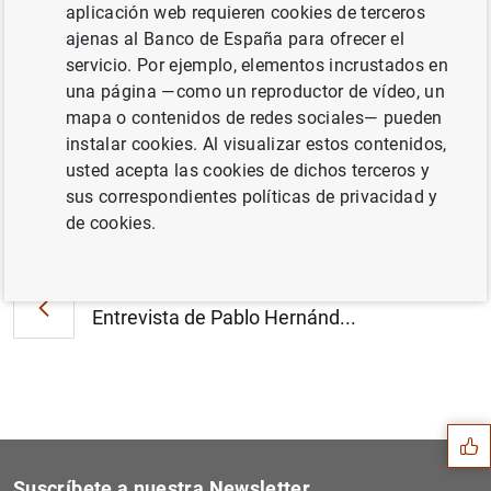
Mutualizar el riesgo presupuestario en esta
aplicación web requieren cookies de terceros
crisis. Tribuna del gobernador, Pablo
ajenas al Banco de España para ofrecer el
Hernández de Cos, publicada en El País
servicio. Por ejemplo, elementos incrustados en
(143
KB
)
una página —como un reproductor de vídeo, un
mapa o contenidos de redes sociales— pueden
instalar cookies. Al visualizar estos contenidos,
usted acepta las cookies de dichos terceros y
sus correspondientes políticas de privacidad y
Siguiente
de cookies.
Banca y sostenibilidad. Art...
Anterior
Entrevista de Pablo Hernánd...
Sugerencia
Suscríbete a nuestra Newsletter