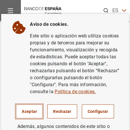
Buscar
ES
EN
Aviso de cookies.
Inicio
Noticias y eventos
Noticias del Banco de España
Ar
Volver
Este sitio o aplicación web utiliza cookies
Mutualizar el riesgo
propias y de terceros para mejorar su
funcionamiento, visualización y recogida
presupuestario en esta crisis.
de estadísticas. Puede aceptar todas las
Tribuna del gobernador, Pablo
cookies pulsando el botón "Aceptar",
rechazarlas pulsando el botón “Rechazar”
Hernández de Cos, publicada en
o configurarlas pulsando el botón
El País
"Configurar". Para más información,
consulte la
Política de cookies.
21/03/2020
Aceptar
Rechazar
Configurar
Además, algunos contenidos de este sitio o