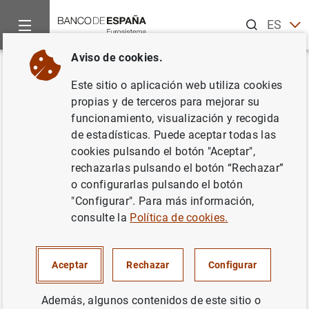
Buscar
ES
EN
Aviso de cookies.
Inicio
Noticias y eventos
Noticias del Banco de España
Ar
Volver
Este sitio o aplicación web utiliza cookies
Artículo del gobernador en
propias y de terceros para mejorar su
funcionamiento, visualización y recogida
Expansión. "Normalizar la
de estadísticas. Puede aceptar todas las
política monetaria del BCE"
cookies pulsando el botón "Aceptar",
rechazarlas pulsando el botón “Rechazar”
o configurarlas pulsando el botón
27/05/2022
"Configurar". Para más información,
consulte la
Política de cookies.
Artículo del gobernador en Expansión.
Aceptar
Rechazar
Configurar
"Normalizar la política monetaria del BCE"
(145
KB
)
Además, algunos contenidos de este sitio o