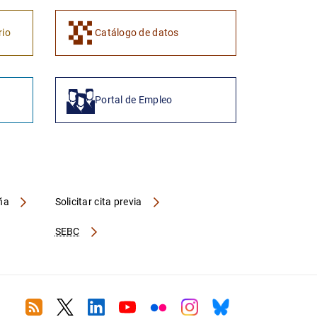
1
2
rio
Catálogo de datos
Portal de Empleo
aña
Solicitar cita previa
SEBC
RSS
Twitter
Linkedin
Youtube
Flickr
Instagram
Bluesky