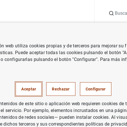
Buscar
uación
Punto de Información
Publicaciones
ión web utiliza cookies propias y de terceros para mejorar su
de España
Artículos y entrevistas
Artículo del gobernador en El Pa
ísticas. Puede aceptar todas las cookies pulsando el botón "
 o configurarlas pulsando el botón "Configurar". Para más in
del gobernador en El País
Aceptar
Rechazar
Configurar
enidos de este sitio o aplicación web requieren cookies de 
 el servicio. Por ejemplo, elementos incrustados en una pág
lo del gobernador en El País (100
KB
)
tenidos de redes sociales— pueden instalar cookies. Al visua
e dichos terceros y sus correspondientes políticas de privaci