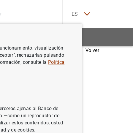
EN
ES
Estadísticas
Noticias y eventos
 funcionamiento, visualización
Volver
ís
Aceptar", rechazarlas pulsando
formación, consulte la
Política
terceros ajenas al Banco de
ina —como un reproductor de
lizar estos contenidos, usted
dad y de cookies.