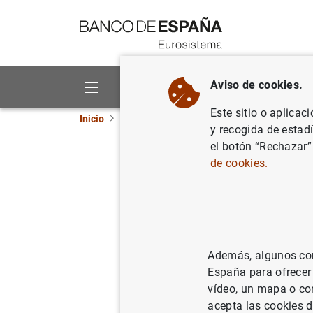
Ir a contenido
Aviso de cookies.
Sobre el Banco
Áreas de act
Este sitio o aplicac
Inicio
Noticias y eventos
Noticias del Banco 
y recogida de estad
el botón “Rechazar”
Artículo 
de cookies.
09/07/2021
Además, algunos cont
España para ofrecer
Artícu
vídeo, un mapa o con
acepta las cookies d