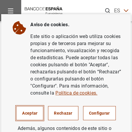
Buscar
ES
EN
Aviso de cookies.
Inicio
Noticias y eventos
Noticias del Banco de España
Ar
Volver
Este sitio o aplicación web utiliza cookies
"La 'deuda' monetaria de Milton
propias y de terceros para mejorar su
funcionamiento, visualización y recogida
Friedman". Artículo de José
de estadísticas. Puede aceptar todas las
Luis Malo de Molina, director
cookies pulsando el botón "Aceptar",
rechazarlas pulsando el botón “Rechazar”
general del Servicio de Estudios
o configurarlas pulsando el botón
del Banco de España, publicado
"Configurar". Para más información,
consulte la
Política de cookies.
en El Mundo
19/08/2012
Aceptar
Rechazar
Configurar
Además, algunos contenidos de este sitio o