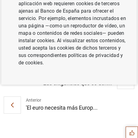
aplicación web requieren cookies de terceros
ajenas al Banco de España para ofrecer el
"La 'deuda' monetaria de Milton Friedman".
servicio. Por ejemplo, elementos incrustados en
Artículo de José Luis Malo de Molina,
una página —como un reproductor de vídeo, un
director general del Servicio de Estudios del
mapa o contenidos de redes sociales— pueden
Banco de España, publicado en El Mundo
instalar cookies. Al visualizar estos contenidos,
(90
KB
)
usted acepta las cookies de dichos terceros y
sus correspondientes políticas de privacidad y
de cookies.
Siguiente
'Las exigencias que se deri...
Anterior
Sugerencia
'El euro necesita más Europ...