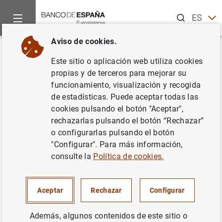
Buscar
ES
EN
Aviso de cookies.
Inicio
Novedades
Informe de Estabilidad Financiera. Primaver
Volver
Este sitio o aplicación web utiliza cookies
Informe de Estabilidad
propias y de terceros para mejorar su
funcionamiento, visualización y recogida
Financiera. Primavera de 2026
de estadísticas. Puede aceptar todas las
cookies pulsando el botón "Aceptar",
14/05/2026
rechazarlas pulsando el botón “Rechazar”
o configurarlas pulsando el botón
"Configurar". Para más información,
consulte la
Política de cookies.
El D.G. de Estabilidad Financiera, Regulación y
Resolución, Daniel Pérez Cid, explica las claves del
Informe de Estabilidad Financiera:
Aceptar
Rechazar
Configurar
Además, algunos contenidos de este sitio o