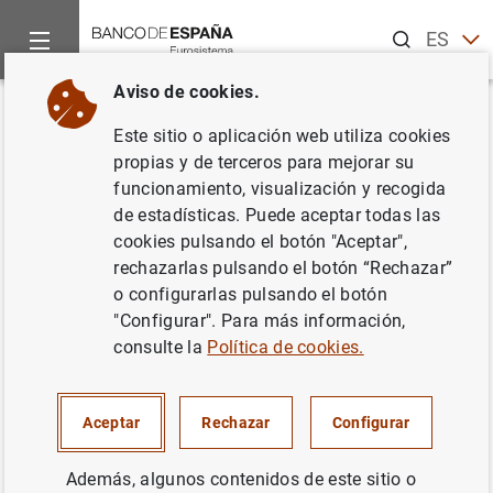
Buscar
ES
EN
Aviso de cookies.
Inicio
Novedades
Acciones relacionadas con el COVID-19
Volver
Este sitio o aplicación web utiliza cookies
El BCE pide a las entidades de
propias y de terceros para mejorar su
funcionamiento, visualización y recogida
crédito que se abstengan de
de estadísticas. Puede aceptar todas las
repartir dividendos o que los
cookies pulsando el botón "Aceptar",
rechazarlas pulsando el botón “Rechazar”
limiten hasta septiembre de
o configurarlas pulsando el botón
2021
"Configurar". Para más información,
consulte la
Política de cookies.
15/12/2020
Aceptar
Rechazar
Configurar
SISTEMA MONETARIO Y FINANCIERO
SUPERVISIÓN PRUDENCIAL, MUS
Además, algunos contenidos de este sitio o