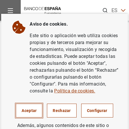
Buscar
ES
EN
Aviso de cookies.
Inicio
Novedades
Coste de las pruebas de solvencia del sector
Volver
Este sitio o aplicación web utiliza cookies
Coste de las pruebas de
propias y de terceros para mejorar su
funcionamiento, visualización y recogida
solvencia del sector bancario
de estadísticas. Puede aceptar todas las
español
cookies pulsando el botón "Aceptar",
rechazarlas pulsando el botón “Rechazar”
o configurarlas pulsando el botón
31/10/2012
"Configurar". Para más información,
SISTEMA MONETARIO Y FINANCIERO
consulte la
Política de cookies.
SISTEMA MONETARIO Y FINANCIERO
Aceptar
Rechazar
Configurar
SUPERVISIÓN PRUDENCIAL, MUS
Además, algunos contenidos de este sitio o