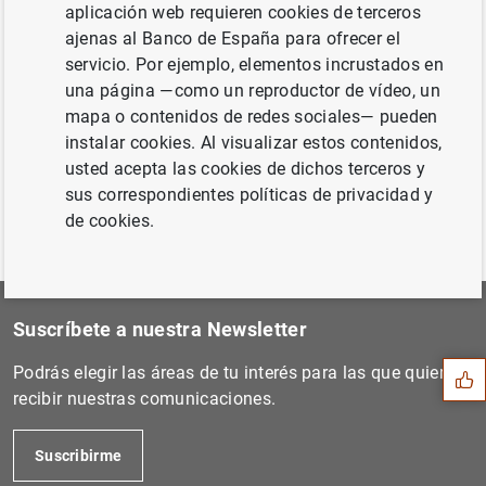
aplicación web requieren cookies de terceros
ajenas al Banco de España para ofrecer el
servicio. Por ejemplo, elementos incrustados en
Coste de las pruebas de solvencia del sector
una página —como un reproductor de vídeo, un
bancario español (115
KB
)
mapa o contenidos de redes sociales— pueden
instalar cookies. Al visualizar estos contenidos,
usted acepta las cookies de dichos terceros y
sus correspondientes políticas de privacidad y
de cookies.
Sugerencia
Suscríbete a nuestra Newsletter
Podrás elegir las áreas de tu interés para las que quieres
recibir nuestras comunicaciones.
Suscribirme