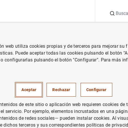
Buscar
uación
Punto de Información
Publicaciones
ión web utiliza cookies propias y de terceros para mejorar su
ndo Latinoamericano de Reservas firman un acuerdo de cooperación
ísticas. Puede aceptar todas las cookies pulsando el botón "
 o configurarlas pulsando el botón "Configurar". Para más in
de España y el Fondo Latinoa
as firman un acuerdo de coop
Aceptar
Rechazar
Configurar
CO DE ESPAÑA
enidos de este sitio o aplicación web requieren cookies de 
 el servicio. Por ejemplo, elementos incrustados en una pág
tenidos de redes sociales— pueden instalar cookies. Al visua
e dichos terceros y sus correspondientes políticas de privaci
co de España y el Fondo Latinoamericano de Reservas f