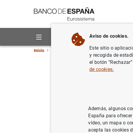
Ir a contenido
Aviso de cookies.
Sobre el Banco
Áreas de act
Este sitio o aplicac
Inicio
Novedades
El Banco de España y el Fo
y recogida de estad
el botón “Rechazar”
El Banco 
de cookies.
de Reserv
23/12/2020
BAN
Además, algunos cont
España para ofrecer
vídeo, un mapa o con
acepta las cookies d
El Ban