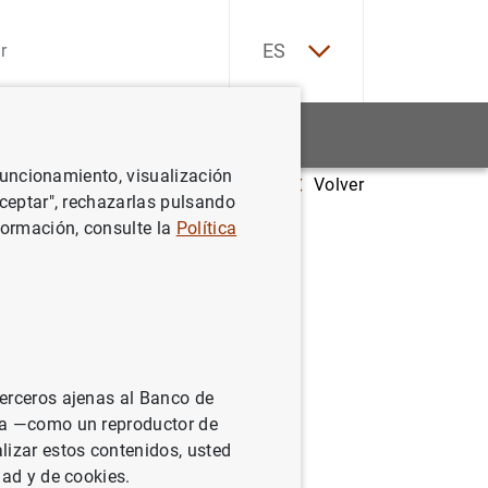
EN
ES
Estadísticas
Noticias y eventos
 funcionamiento, visualización
Volver
Aceptar", rechazarlas pulsando
formación, consulte la
Política
mericano
eración
terceros ajenas al Banco de
ina —como un reproductor de
lizar estos contenidos, usted
dad y de cookies.
irman un