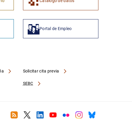
1
2
rio
Catálogo de datos
Portal de Empleo
aña
Solicitar cita previa
SEBC
RSS
Twitter
Linkedin
Youtube
Flickr
Instagram
Bluesky