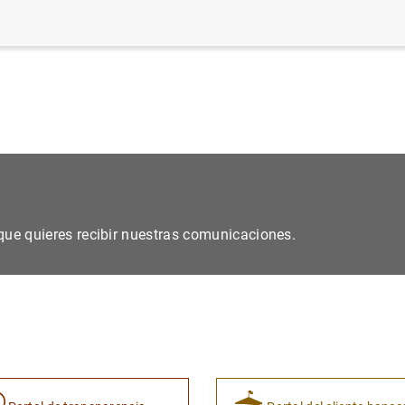
o de cooperación (85
KB
)
s que quieres recibir nuestras comunicaciones.