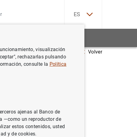
EN
ES
Estadísticas
Noticias y eventos
 funcionamiento, visualización
Volver
Aceptar", rechazarlas pulsando
formación, consulte la
Política
rcular
terceros ajenas al Banco de
ina —como un reproductor de
lizar estos contenidos, usted
dad y de cookies.