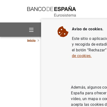
Ir a contenido
Aviso de cookies.
Sobre el Banco
Áreas de act
Este sitio o aplicac
Inicio
Novedades
El Banco de España aprueba 
y recogida de estad
el botón “Rechazar”
El Banco 
de cookies.
contable 
06/12/2017
SIS
Además, algunos cont
SUP
España para ofrecer
vídeo, un mapa o con
acepta las cookies d