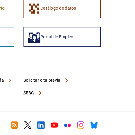
1
2
rio
Catálogo de datos
Portal de Empleo
aña
Solicitar cita previa
SEBC
RSS
Twitter
Linkedin
Youtube
Flickr
Instagram
Bluesky