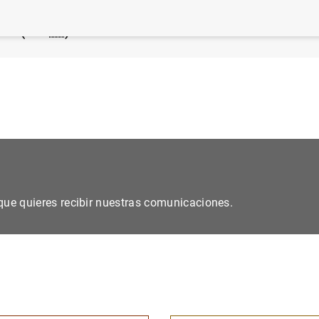
co de España aprueba la nueva circular contable de las 
dito (148
KB
)
s que quieres recibir nuestras comunicaciones.