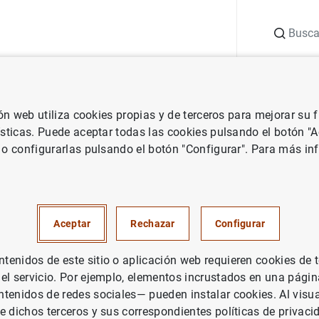
Buscar
uación
Punto de Información
Publicaciones
ión web utiliza cookies propias y de terceros para mejorar su
la nueva circular contable de las entidades de crédito
ísticas. Puede aceptar todas las cookies pulsando el botón "
 o configurarlas pulsando el botón "Configurar". Para más in
de España aprueba la nueva ci
de las entidades de crédito
Aceptar
Rechazar
Configurar
TEMA MONETARIO Y FINANCIERO
enidos de este sitio o aplicación web requieren cookies de 
ERVISIÓN PRUDENCIAL, MUS
 el servicio. Por ejemplo, elementos incrustados en una pág
tenidos de redes sociales— pueden instalar cookies. Al visua
e dichos terceros y sus correspondientes políticas de privaci