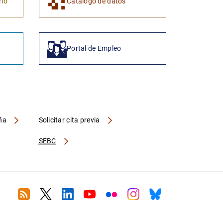
1
2
rio
Catálogo de datos
Portal de Empleo
aña
Solicitar cita previa
SEBC
RSS
Twitter
Linkedin
Youtube
Flickr
Instagram
Bluesky