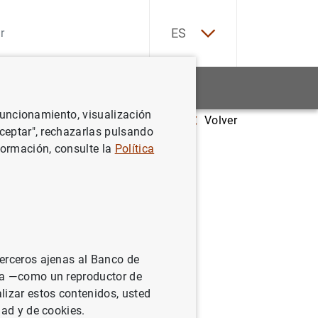
EN
ES
Estadísticas
Noticias y eventos
 funcionamiento, visualización
Volver
Aceptar", rechazarlas pulsando
formación, consulte la
Política
terceros ajenas al Banco de
ina —como un reproductor de
lizar estos contenidos, usted
dad y de cookies.
BER-ES