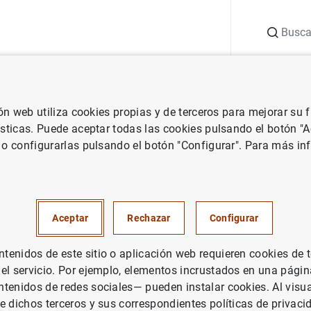
Buscar
uación
Punto de Información
Publicaciones
ión web utiliza cookies propias y de terceros para mejorar su
 la guía de implementación de TIBER-ES
ísticas. Puede aceptar todas las cookies pulsando el botón "
 o configurarlas pulsando el botón "Configurar". Para más in
de España aprueba la guía de
tación de TIBER-ES
Aceptar
Rechazar
Configurar
CO DE ESPAÑA
enidos de este sitio o aplicación web requieren cookies de 
 el servicio. Por ejemplo, elementos incrustados en una pág
tenidos de redes sociales— pueden instalar cookies. Al visua
e dichos terceros y sus correspondientes políticas de privaci
co de España aprueba la guía de implementación de TI