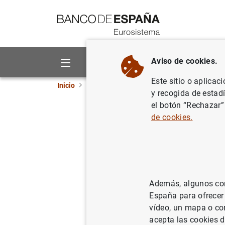
Ir a contenido
Aviso de cookies.
Sobre el Banco
Áreas de act
Este sitio o aplicac
Inicio
Novedades
El Banco de España aprueba
y recogida de estad
el botón “Rechazar”
El Banco 
de cookies.
implemen
27/12/2021
BAN
Además, algunos cont
España para ofrecer
vídeo, un mapa o con
acepta las cookies d
El Ban