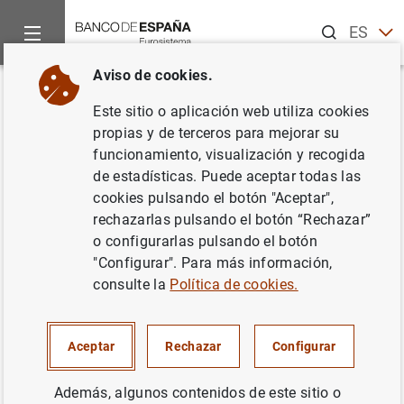
Buscar
ES
EN
Aviso de cookies.
Inicio
Novedades
Accidente laboral en la sede del Banco de E
Volver
Este sitio o aplicación web utiliza cookies
Accidente laboral en la sede del
propias y de terceros para mejorar su
funcionamiento, visualización y recogida
Banco de España en Madrid
de estadísticas. Puede aceptar todas las
cookies pulsando el botón "Aceptar",
03/11/2014
rechazarlas pulsando el botón “Rechazar”
o configurarlas pulsando el botón
BANCO DE ESPAÑA
"Configurar". Para más información,
consulte la
Política de cookies.
Aceptar
Rechazar
Configurar
Accidente laboral en la sede del Banco de
España en Madrid (137
KB
)
Además, algunos contenidos de este sitio o