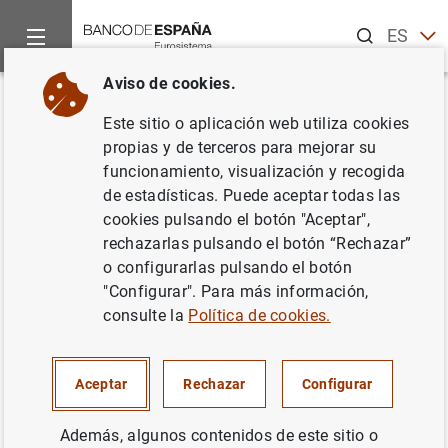
Buscar
ES
EN
Aviso de cookies.
Inicio
Exposición "La arquitectura de Eduardo Adaro y el Banco d
Volver
Este sitio o aplicación web utiliza cookies
Exposición "La arquitectura de
propias y de terceros para mejorar su
funcionamiento, visualización y recogida
Eduardo Adaro y el Banco de
de estadísticas. Puede aceptar todas las
España. Un mundo en
cookies pulsando el botón "Aceptar",
rechazarlas pulsando el botón “Rechazar”
transformación"
o configurarlas pulsando el botón
"Configurar". Para más información,
23/10/2023
consulte la
Política de cookies.
Aceptar
Rechazar
Configurar
Lugar
Sala de Exposiciones del Banco de España.
Además, algunos contenidos de este sitio o