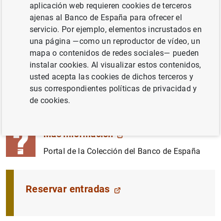
aplicación web requieren cookies de terceros
Plaza de Cibeles. Madrid
ajenas al Banco de España para ofrecer el
Fecha
servicio. Por ejemplo, elementos incrustados en
Del 24 de octubre de 2023 al 24 de febrero de
una página —como un reproductor de vídeo, un
2024
mapa o contenidos de redes sociales— pueden
Horarios
instalar cookies. Al visualizar estos contenidos,
usted acepta las cookies de dichos terceros y
De martes a sábado de 11h a 14h y de 16h, a
sus correspondientes políticas de privacidad y
20h. Domingos, lunes y los días 24 y 25 de
de cookies.
diciembre y 1, 5 y 6 de enero, la sala
permanecerá cerrada
Más información
Portal de la Colección del Banco de España
Reservar entradas