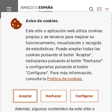
Buscar
ES
EN
Aviso de cookies.
Inicio
Estado I. Balance
Volver
Este sitio o aplicación web utiliza cookies
Estado I. Balance
propias y de terceros para mejorar su
funcionamiento, visualización y recogida
de estadísticas. Puede aceptar todas las
24/02/2011
cookies pulsando el botón "Aceptar",
rechazarlas pulsando el botón “Rechazar”
o configurarlas pulsando el botón
Impreso
(17
KB
)
"Configurar". Para más información,
consulte la
Política de cookies.
Correlaciones
(175
KB
)
Aceptar
Rechazar
Configurar
Además, algunos contenidos de este sitio o