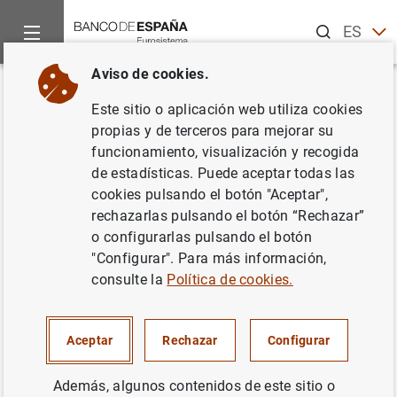
Buscar
ES
EN
Aviso de cookies.
Inicio
Estadísticas
Tipos de interés
Anuncios de las estadí
Volver
Este sitio o aplicación web utiliza cookies
Revisión de la información
propias y de terceros para mejorar su
funcionamiento, visualización y recogida
ofrecida en los cuadros 19.7 y
de estadísticas. Puede aceptar todas las
19.14
cookies pulsando el botón "Aceptar",
rechazarlas pulsando el botón “Rechazar”
Capítulo 19. Tipos de interés (excluidos los
o configurarlas pulsando el botón
que aparecen publicados en los capítulos de
"Configurar". Para más información,
consulte la
Política de cookies.
Mercados Financieros)
02/08/2023
Aceptar
Rechazar
Configurar
Además, algunos contenidos de este sitio o