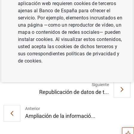
aplicación web requieren cookies de terceros
Debido a cambios en la información remitida por las
ajenas al Banco de España para ofrecer el
entidades, se ha procedido a revisar la información de los
servicio. Por ejemplo, elementos incrustados en
tipos de interés e importes de nuevas operaciones de los
una página —como un reproductor de vídeo, un
depósitos a plazo hasta un año frente a hogares e
mapa o contenidos de redes sociales— pueden
IPSFLSH desde abril de 2022 (columna 3 del cuadro 19.7
instalar cookies. Al visualizar estos contenidos,
y columna 2 del cuadro 19.14). El impacto, en términos
usted acepta las cookies de dichos terceros y
del tipo de interés medio ponderado de los depósitos a
sus correspondientes políticas de privacidad y
plazo hasta un año frente a hogares, se ha movido, en el
de cookies.
periodo revisado, entre 1 y 22 puntos básicos.
Siguiente
Republicación de datos de t...
Sugerencia
Anterior
Ampliación de la informació...