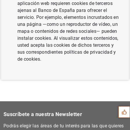
aplicación web requieren cookies de terceros
la publicación de los índices de competitividad con
ajenas al Banco de España para ofrecer el
precios industriales (IPRI) se ha realizado el día 28 de
servicio. Por ejemplo, elementos incrustados en
noviembre.
una página —como un reproductor de vídeo, un
mapa o contenidos de redes sociales— pueden
instalar cookies. Al visualizar estos contenidos,
Siguiente
usted acepta las cookies de dichos terceros y
Se interrumpe la publicació...
sus correspondientes políticas de privacidad y
de cookies.
Anterior
Publicación de los índices...
Sugerencia
Suscríbete a nuestra Newsletter
Podrás elegir las áreas de tu interés para las que quieres