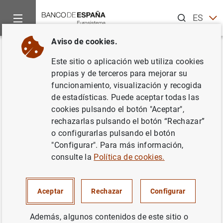
Buscar
ES
EN
Aviso de cookies.
Inicio
Estadísticas
Tipos de cambio
Anuncios de las estad
Volver
Este sitio o aplicación web utiliza cookies
Publicación de los índices de
propias y de terceros para mejorar su
funcionamiento, visualización y recogida
competitividad con precios
de estadísticas. Puede aceptar todas las
industriales
cookies pulsando el botón "Aceptar",
rechazarlas pulsando el botón “Rechazar”
Capítulo 20. Tipos de cambio e índices de
o configurarlas pulsando el botón
competitividad
"Configurar". Para más información,
consulte la
Política de cookies.
28/11/2024
Aceptar
Rechazar
Configurar
Además, algunos contenidos de este sitio o
Debido a cambios en la información disponible en el FMI,