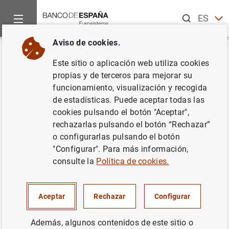
Buscar
ES
EN
Aviso de cookies.
Inicio
Estadísticas
Instituciones financieras
Anuncios de l
Volver
Este sitio o aplicación web utiliza cookies
propias y de terceros para mejorar su
Otras instituciones financieras
funcionamiento, visualización y recogida
de estadísticas. Puede aceptar todas las
monetarias
cookies pulsando el botón "Aceptar",
rechazarlas pulsando el botón “Rechazar”
Capítulo 8. Otras instituciones financieras monetarias
o configurarlas pulsando el botón
"Configurar". Para más información,
07/06/2019
consulte la
Política de cookies.
Aceptar
Rechazar
Configurar
Con motivo de la entrada en vigor de la regulación
europea Reglamento (UE) 2017/1131 del Parlamento
Además, algunos contenidos de este sitio o