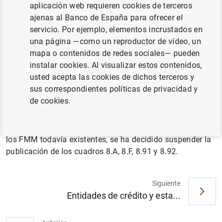
Europeo y del Consejo, de 14 de junio de 2017, sobre
aplicación web requieren cookies de terceros
fondos del mercado monetario y de la circular de la
ajenas al Banco de España para ofrecer el
CNMV 1/2019, de 28 de marzo, sobre las categorías de
servicio. Por ejemplo, elementos incrustados en
instituciones de inversión colectiva en función de su
una página —como un reproductor de vídeo, un
vocación inversora, la mayor parte de los Fondos del
mapa o contenidos de redes sociales— pueden
mercado monetario (FMM) han transformando su
instalar cookies. Al visualizar estos contenidos,
vocación a Fondos de inversión (FI) de renta fija euro a
usted acepta las cookies de dichos terceros y
corto plazo o se han fusionado con otros FI no
sus correspondientes políticas de privacidad y
monetarios ya existentes.
de cookies.
A partir de la presente edición del Boletín Estadístico y
con el fin de preservar la confidencialidad de los datos de
los FMM todavía existentes, se ha decidido suspender la
publicación de los cuadros 8.A, 8.F, 8.91 y 8.92.
Siguiente
Entidades de crédito y esta...
Sugerencia