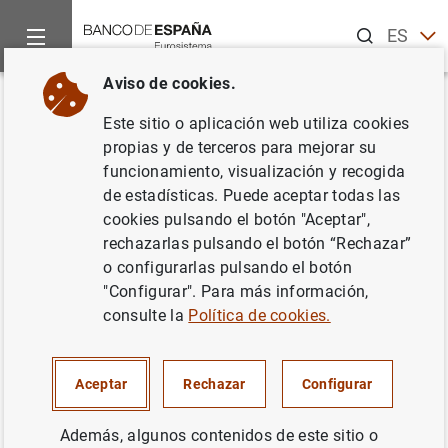
Buscar
ES
EN
Aviso de cookies.
Inicio
Estadísticas
Estadísticas económicas generales
An
Volver
Este sitio o aplicación web utiliza cookies
Actualización de los índices del
propias y de terceros para mejorar su
funcionamiento, visualización y recogida
sector de la construcción
de estadísticas. Puede aceptar todas las
debido al cambio de base a
cookies pulsando el botón "Aceptar",
rechazarlas pulsando el botón “Rechazar”
2021
o configurarlas pulsando el botón
"Configurar". Para más información,
Capítulo 23. Contabilidad Nacional,
consulte la
Política de cookies.
producción y demanda. Capítulo 25. Precios.
Síntesis de indicadores
Aceptar
Rechazar
Configurar
21/05/2024
Además, algunos contenidos de este sitio o