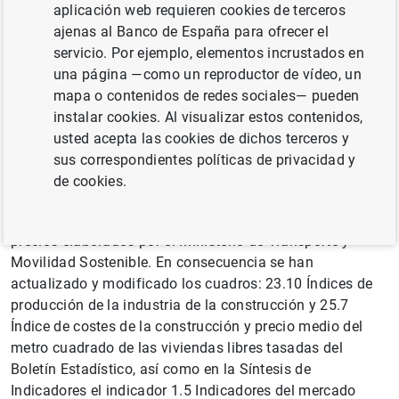
aplicación web requieren cookies de terceros
ajenas al Banco de España para ofrecer el
servicio. Por ejemplo, elementos incrustados en
De acuerdo con el Reglamento (UE) de Ejecución
una página —como un reproductor de vídeo, un
2020/1197 de la Comisión, que establece las
mapa o contenidos de redes sociales— pueden
especificaciones técnicas sobre estadísticas
instalar cookies. Al visualizar estos contenidos,
empresariales europeas, se ha determinado que el año
usted acepta las cookies de dichos terceros y
2021 será el nuevo periodo base, y su implantación debe
sus correspondientes políticas de privacidad y
hacerse efectiva este año 2024 (anteriormente, el año
de cookies.
base era el 2015).
Este cambio afecta a los principales indicadores de
precios elaborados por el Ministerio de Transporte y
Movilidad Sostenible. En consecuencia se han
actualizado y modificado los cuadros: 23.10 Índices de
producción de la industria de la construcción y 25.7
Índice de costes de la construcción y precio medio del
metro cuadrado de las viviendas libres tasadas del
Boletín Estadístico, así como en la Síntesis de
Indicadores el indicador 1.5 Indicadores del mercado