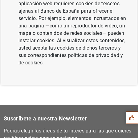
así como el coste de la financiación y el endeudamiento.
aplicación web requieren cookies de terceros
ajenas al Banco de España para ofrecer el
Este resumen de las estadísticas de sociedades no
servicio. Por ejemplo, elementos incrustados en
financieras puede descargarse e imprimirse.
una página —como un reproductor de vídeo, un
mapa o contenidos de redes sociales— pueden
instalar cookies. Al visualizar estos contenidos,
En breve las estadísticas de la Central
usted acepta las cookies de dichos terceros y
de Balances
sus correspondientes políticas de privacidad y
de cookies.
Sugerencia
Suscríbete a nuestra Newsletter
Podrás elegir las áreas de tu interés para las que quieres