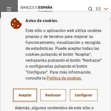
Buscar
ES
EN
Aviso de cookies.
Inicio
Estadísticas
Visualizaciones de datos
En breve las e
Volver
Este sitio o aplicación web utiliza cookies
En breve las estadísticas de la
propias y de terceros para mejorar su
funcionamiento, visualización y recogida
Central de Balances
de estadísticas. Puede aceptar todas las
cookies pulsando el botón "Aceptar",
rechazarlas pulsando el botón “Rechazar”
o configurarlas pulsando el botón
En breve las estadísticas de sociedades no financieras es
"Configurar". Para más información,
un resumen de actualización trimestral, que incluye el
consulte la
Política de cookies.
último dato y la evolución temporal de la cuenta de
resultados de las empresas no financieras (con el detalle
del importe neto de la cifra de negocios, el valor añadido
Aceptar
Rechazar
Configurar
bruto y el resultado ordinario neto), la evolución de su
empleo, la remuneración de asalariados y la rentabilidad,
Además, algunos contenidos de este sitio o