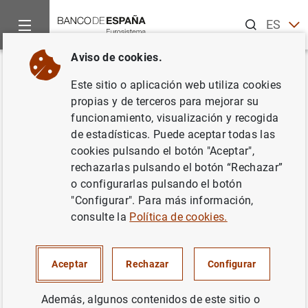
Buscar
ES
EN
Aviso de cookies.
Inicio
Estadísticas
Estadísticas por publicaciones
Boletín
Volver
Este sitio o aplicación web utiliza cookies
Revisión de los datos
propias y de terceros para mejorar su
funcionamiento, visualización y recogida
publicados sobre la cuenta de
de estadísticas. Puede aceptar todas las
resultados de las entidades de
cookies pulsando el botón "Aceptar",
rechazarlas pulsando el botón “Rechazar”
depósito
o configurarlas pulsando el botón
"Configurar". Para más información,
Capítulo 4. Entidades de crédito y
consulte la
Política de cookies.
establecimientos financieros de crédito
Aceptar
Rechazar
Configurar
20/10/2023
Además, algunos contenidos de este sitio o