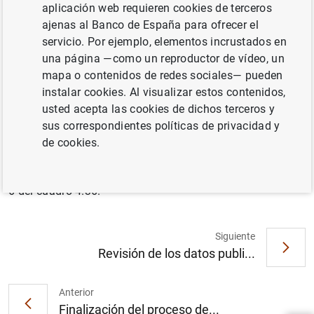
aplicación web requieren cookies de terceros
Debido a una modificación en el tratamiento estadístico
ajenas al Banco de España para ofrecer el
aplicado al registro contable del gravamen fiscal
servicio. Por ejemplo, elementos incrustados en
temporal al sector bancario en los datos
una página —como un reproductor de vídeo, un
correspondientes a marzo de 2023, se ha llevado a cabo
mapa o contenidos de redes sociales— pueden
una nueva publicación de los cuadros
4.B
y
4.36
instalar cookies. Al visualizar estos contenidos,
relacionados con la cuenta de resultados de las
usted acepta las cookies de dichos terceros y
entidades de crédito y establecimientos financieros de
sus correspondientes políticas de privacidad y
crédito. Esta actualización reemplaza a la información
de cookies.
previamente divulgada el 25 de septiembre. Los cambios
más significativos se concentran en las columnas 4, 5 y
6 del cuadro 4.36.
Siguiente
Revisión de los datos publi...
Sugerencia
Anterior
Finalización del proceso de...