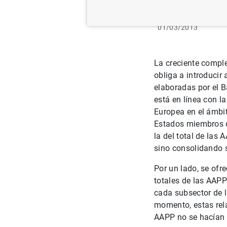
01/03/2013
La creciente comple
obliga a introducir
elaboradas por el B
está en línea con l
Europea en el ámbit
Estados miembros de
la del total de las
sino consolidando s
Por un lado, se ofr
totales de las AAP
cada subsector de l
momento, estas rela
AAPP no se hacían e