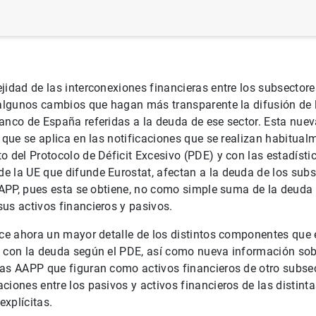
jidad de las interconexiones financieras entre los subsector
 algunos cambios que hagan más transparente la difusión de 
anco de España referidas a la deuda de ese sector. Esta nuev
a que se aplica en las notificaciones que se realizan habitua
o del Protocolo de Déficit Excesivo (PDE) y con las estadísti
 la UE que difunde Eurostat, afectan a la deuda de los subs
 AAPP, pues esta se obtiene, no como simple suma de la deuda 
us activos financieros y pasivos.
ece ahora un mayor detalle de los distintos componentes que
P con la deuda según el PDE, así como nueva información sob
as AAPP que figuran como activos financieros de otro subsec
ciones entre los pasivos y activos financieros de las distint
xplícitas.