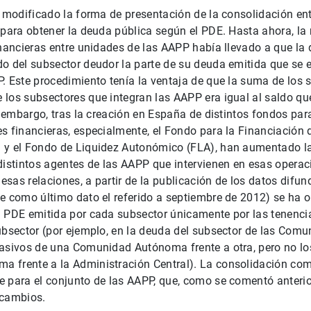
a modificado la forma de presentación de la consolidación en
 para obtener la deuda pública según el PDE. Hasta ahora, la 
inancieras entre unidades de las AAPP había llevado a que l
do del subsector deudor la parte de su deuda emitida que se 
. Este procedimiento tenía la ventaja de que la suma de los
los subsectores que integran las AAPP era igual al saldo que
in embargo, tras la creación en España de distintos fondos pa
s financieras, especialmente, el Fondo para la Financiación 
 y el Fondo de Liquidez Autonómico (FLA), han aumentado la
distintos agentes de las AAPP que intervienen en esas operaci
 esas relaciones, a partir de la publicación de los datos difu
e como último dato el referido a septiembre de 2012) se ha 
a PDE emitida por cada subsector únicamente por las tenenc
subsector (por ejemplo, en la deuda del subsector de las Co
pasivos de una Comunidad Autónoma frente a otra, pero no lo
 frente a la Administración Central). La consolidación com
e para el conjunto de las AAPP, que, como se comentó anterio
 cambios.