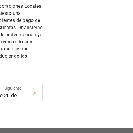
1
2
poraciones Locales
puesto una
dientes de pago de
 Cuentas Financieras
 difunden no incluye
 registrado aún
iones se irán
duciendo las
Siguiente
o 26 de...