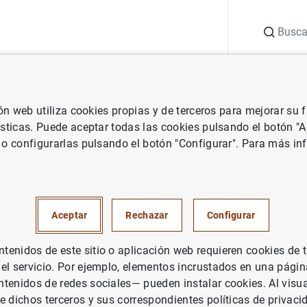
Buscar
uación
Punto de Información
Publicaciones
ión web utiliza cookies propias y de terceros para mejorar su
blicaciones
Boletín Estadístico
Modificaciones en los cuadros de
ísticas. Puede aceptar todas las cookies pulsando el botón "
 o configurarlas pulsando el botón "Configurar". Para más in
ue hacen más transparente la
tadísticas elaboradas por el B
Aceptar
Rechazar
Configurar
enidos de este sitio o aplicación web requieren cookies de 
 el servicio. Por ejemplo, elementos incrustados en una pág
 a 14 Administraciones Públicas
tenidos de redes sociales— pueden instalar cookies. Al visua
e dichos terceros y sus correspondientes políticas de privaci