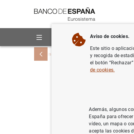
Ir a contenido
Aviso de cookies.
Sobre el Banco
Áreas de act
Este sitio o aplicac
Inicio
Estadísticas
Estadísticas por pu
y recogida de estad
el botón “Rechazar”
de cookies.
Cambios q
de las es
España
Además, algunos cont
España para ofrecer
Capítulos 11
vídeo, un mapa o con
acepta las cookies d