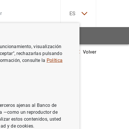
EN
ES
Estadísticas
Noticias y eventos
 funcionamiento, visualización
Volver
l Boletín Estadístico
Cambios que hacen más transparente la difusi
Aceptar", rechazarlas pulsando
formación, consulte la
Política
 difusión
anco de
terceros ajenas al Banco de
ina —como un reproductor de
lizar estos contenidos, usted
dad y de cookies.