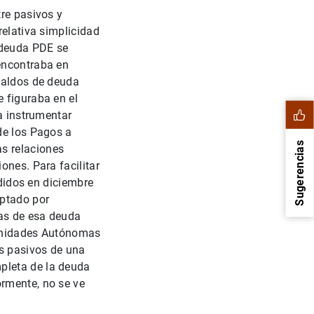
tre pasivos y
relativa simplicidad
a deuda PDE se
encontraba en
 saldos de deuda
 figuraba en el
ra instrumentar
de los Pagos a
Sugerencias
s relaciones
ones. Para facilitar
ndidos en diciembre
optado por
ias de esa deuda
munidades Autónomas
s pasivos de una
pleta de la deuda
rmente, no se ve