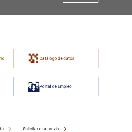
1
2
rio
Catálogo de datos
Portal de Empleo
aña
Solicitar cita previa