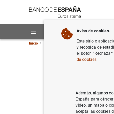
Ir a contenido
Aviso de cookies.
Sobre el Banco
Áreas de act
Este sitio o aplicac
Inicio
Estadísticas
Anuncios
Incorporación
y recogida de estad
el botón “Rechazar”
Incorpora
de cookies.
1.2.b, 1.3
Capítulo 1. 
Además, algunos cont
euro
España para ofrecer
vídeo, un mapa o con
acepta las cookies d