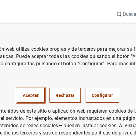
Buscar
uación
Punto de Información
Publicaciones
ión web utiliza cookies propias y de terceros para mejorar su
 de Croacia en los cuadros 1.2.a, 1.2.b, 1.3 y 1.4 del Boletín Estadístico.
ísticas. Puede aceptar todas las cookies pulsando el botón "
 o configurarlas pulsando el botón "Configurar". Para más in
ción de Croacia en los cuadros
 y 1.4 del Boletín Estadístico.
Aceptar
Rechazar
Configurar
Principales indicadores económicos de la
enidos de este sitio o aplicación web requieren cookies de 
 el servicio. Por ejemplo, elementos incrustados en una pág
tenidos de redes sociales— pueden instalar cookies. Al visua
e dichos terceros y sus correspondientes políticas de privaci