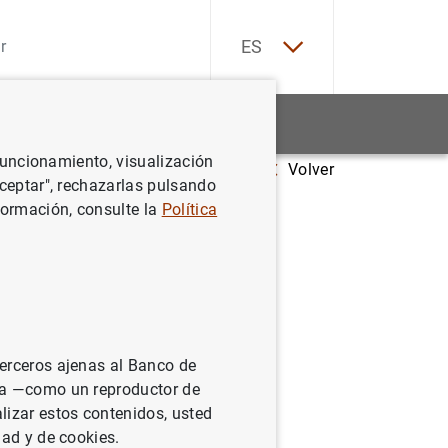
EN
ES
Estadísticas
Noticias y eventos
 funcionamiento, visualización
Volver
Aceptar", rechazarlas pulsando
formación, consulte la
Política
 1.2.a,
 zona del
terceros ajenas al Banco de
ina —como un reproductor de
lizar estos contenidos, usted
dad y de cookies.