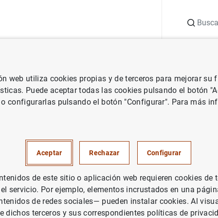
Buscar
uación
Punto de Información
Publicaciones
ión web utiliza cookies propias y de terceros para mejorar su
históricas: nuevo conjunto de datos de emisiones de valores (1962-2024)
ísticas. Puede aceptar todas las cookies pulsando el botón "
 o configurarlas pulsando el botón "Configurar". Para más in
cas históricas: nuevo conjunto
nes de valores (1962-2024)
Aceptar
Rechazar
Configurar
 históricas para investigadores
enidos de este sitio o aplicación web requieren cookies de 
 el servicio. Por ejemplo, elementos incrustados en una pág
tenidos de redes sociales— pueden instalar cookies. Al visua
e dichos terceros y sus correspondientes políticas de privaci