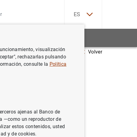
EN
ES
Estadísticas
Noticias y eventos
 funcionamiento, visualización
Volver
Aceptar", rechazarlas pulsando
formación, consulte la
Política
 de datos
terceros ajenas al Banco de
ina —como un reproductor de
lizar estos contenidos, usted
dad y de cookies.