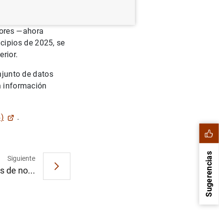
lores —ahora
cipios de 2025, se
rior.
onjunto de datos
n información
4)
.
Sugerencias
Siguiente
s de no...