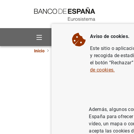
Ir a contenido
Aviso de cookies.
Sobre el Banco
Áreas de act
Este sitio o aplicac
Inicio
Estadísticas
Anuncios
Estadísticas 
y recogida de estad
el botón “Rechazar”
Estadísti
de cookies.
de emisio
Estadísticas
Además, algunos cont
España para ofrecer
vídeo, un mapa o con
acepta las cookies d
04/07/2025