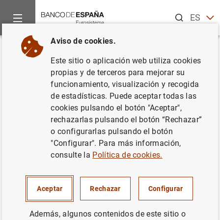
Buscar
ES
EN
Aviso de cookies.
Inicio
Estadísticas
Anuncios
Estadísticas históricas: datos
Volver
Este sitio o aplicación web utiliza cookies
Estadísticas históricas: datos de
propias y de terceros para mejorar su
funcionamiento, visualización y recogida
Díez-Minguela, A.; Martínez-
de estadísticas. Puede aceptar todas las
Galarraga, J.; Tirado-Fabregat,
cookies pulsando el botón "Aceptar",
rechazarlas pulsando el botón “Rechazar”
D. (2018). Regional Inequality in
o configurarlas pulsando el botón
Spain, 1860-2015. Palgrave
"Configurar". Para más información,
consulte la
Política de cookies.
Macmillan, Londres
Estadísticas históricas para investigadores
Aceptar
Rechazar
Configurar
15/04/2026
Además, algunos contenidos de este sitio o