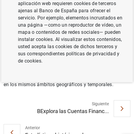
aplicación web requieren cookies de terceros
ajenas al Banco de España para ofrecer el
servicio. Por ejemplo, elementos incrustados en
Se ha publicado un nuevo
conjunto de datos
con la
una página —como un reproductor de vídeo, un
información estadística utilizada en el trabajo de Díez-
mapa o contenidos de redes sociales— pueden
Minguela, A.; Martínez-Galarraga, J.; Tirado-Fabregat, D.
instalar cookies. Al visualizar estos contenidos,
(2018). «Regional Inequality in Spain, 1860-2015».
usted acepta las cookies de dichos terceros y
Palgrave Macmillan, Londres
sus correspondientes políticas de privacidad y
de cookies.
Este conjunto de datos contiene la distribución del
producto interior bruto entre Comunidades Autónomas y
provincias desde 1860 hasta 2015, así como la población
en los mismos ámbitos geográficos y temporales.
Siguiente
BExplora las Cuentas Financ...
Sugerencia
Anterior