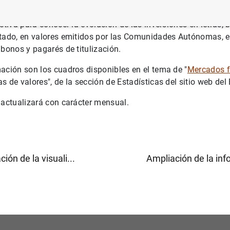
ible la aplicación
BExplora las inversiones de valores en Es
activa para conocer la evolución de las inversiones en letras, 
stado, en valores emitidos por las Comunidades Autónomas, e
 bonos y pagarés de titulización.
ación son los cuadros disponibles en el tema de "
Mercados f
s de valores", de la sección de Estadísticas del sitio web de
 actualizará con carácter mensual.
ción de la visuali...
Ampliación de la inf