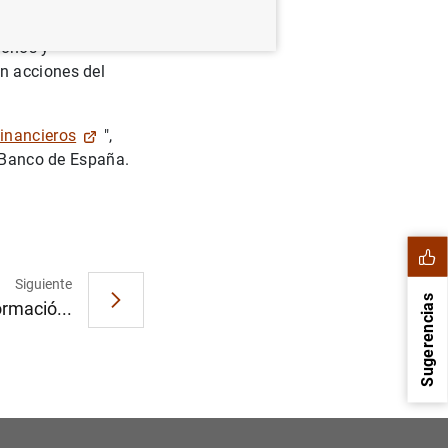
paña
una nueva
bonos y
n acciones del
inancieros
",
l Banco de España.
Siguiente
Sugerencias
ormació...