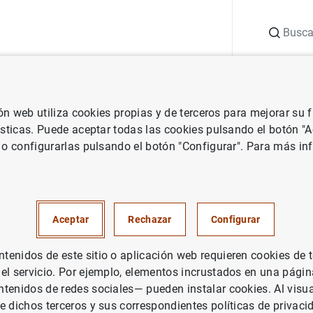
Buscar
uación
Punto de Información
Publicaciones
ión web utiliza cookies propias y de terceros para mejorar su
inversiones de valores en España
ísticas. Puede aceptar todas las cookies pulsando el botón "
 o configurarlas pulsando el botón "Configurar". Para más in
las inversiones de valores en
nancieros
Aceptar
Rechazar
Configurar
enidos de este sitio o aplicación web requieren cookies de 
 el servicio. Por ejemplo, elementos incrustados en una pág
tenidos de redes sociales— pueden instalar cookies. Al visua
e dichos terceros y sus correspondientes políticas de privaci