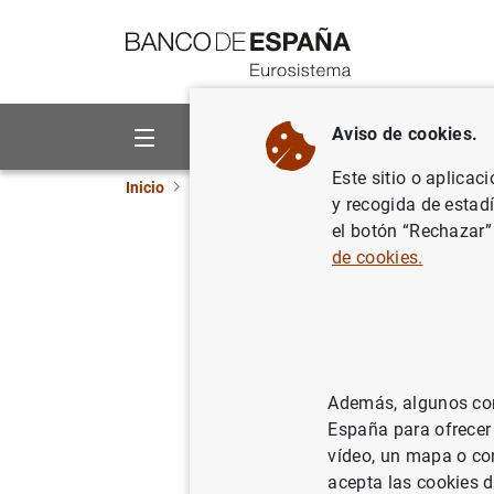
Ir a contenido
Aviso de cookies.
Sobre el Banco
Áreas de act
Este sitio o aplicac
Inicio
Estadísticas
Anuncios
BExplora las 
y recogida de estad
el botón “Rechazar”
BExplora 
de cookies.
Mercados fi
Además, algunos cont
España para ofrecer
22/01/2024
vídeo, un mapa o con
acepta las cookies d