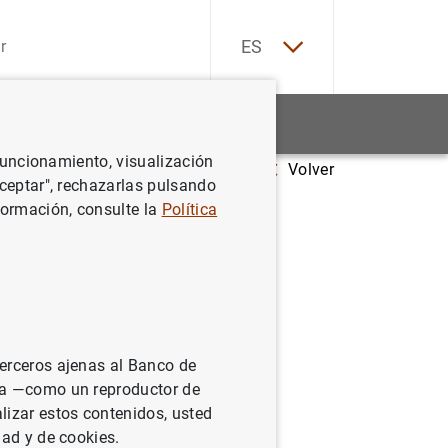
EN
ES
Estadísticas
Noticias y eventos
 funcionamiento, visualización
Volver
Aceptar", rechazarlas pulsando
formación, consulte la
Política
 España
terceros ajenas al Banco de
ina —como un reproductor de
lizar estos contenidos, usted
dad y de cookies.