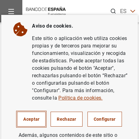
Buscar
ES
EN
Aviso de cookies.
Inicio
Estadísticas
Anuncios
Actualización de las Estadíst
Volver
Este sitio o aplicación web utiliza cookies
Actualización de las
propias y de terceros para mejorar su
funcionamiento, visualización y recogida
Estadísticas de pagos bajo el
de estadísticas. Puede aceptar todas las
Reglamento (EU) 1409/2013
cookies pulsando el botón "Aceptar",
rechazarlas pulsando el botón “Rechazar”
para incluir el primer semestre
o configurarlas pulsando el botón
de 2023
"Configurar". Para más información,
consulte la
Política de cookies.
31/01/2024
Aceptar
Rechazar
Configurar
Con motivo de la actualización de las Estadísticas de
Además, algunos contenidos de este sitio o