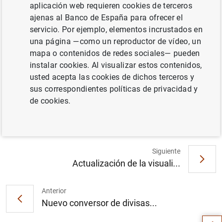
pagos por el BCE para incluir el primer semestre de 2023,
aplicación web requieren cookies de terceros
se han actualizado también las Estadísticas de pagos en
ajenas al Banco de España para ofrecer el
España. Además de dar continuidad a las series
servicio. Por ejemplo, elementos incrustados en
históricas anuales incluidas en las tablas del Blue Book,
una página —como un reproductor de vídeo, un
también se ha incluido la información semestral
mapa o contenidos de redes sociales— pueden
disponible tras la modificación del Reglamento,
instalar cookies. Al visualizar estos contenidos,
concretamente la correspondiente al primer y segundo
usted acepta las cookies de dichos terceros y
semestre de 2022 y al primer semestre de 2023
sus correspondientes políticas de privacidad y
de cookies.
Puede acceder a las tablas del Blue Book desde
este
enlace
.
Siguiente
Actualización de la visuali...
Sugerencia
Anterior
Nuevo conversor de divisas...