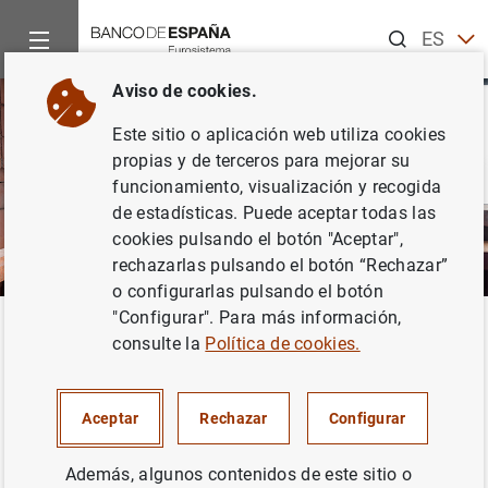
Buscar
ES
EN
Aviso de cookies.
Este sitio o aplicación web utiliza cookies
propias y de terceros para mejorar su
funcionamiento, visualización y recogida
de estadísticas. Puede aceptar todas las
cookies pulsando el botón "Aceptar",
rechazarlas pulsando el botón “Rechazar”
o configurarlas pulsando el botón
"Configurar". Para más información,
Inicio
Áreas de actuación
Análisis e investigación
Investi
Volver
consulte la
Política de cookies.
De Vera, Micole
Aceptar
Rechazar
Configurar
Además, algunos contenidos de este sitio o