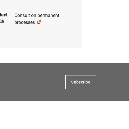
tact
Consult on permanent
ms
processes
Subscribe