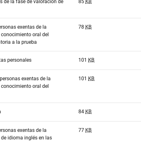
s de la fase de valoración de
85
KB
personas exentas de la
78
KB
a conocimiento oral del
toria a la prueba
tas personales
101
KB
 personas exentas de la
101
KB
a conocimiento oral del
n
84
KB
personas exentas de la
77
KB
 de idioma inglés en las