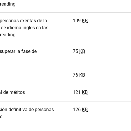
 reading
 personas exentas de la
109
KB
 de idioma inglés en las
 reading
superar la fase de
75
KB
76
KB
l de méritos
121
KB
ción definitiva de personas
126
KB
as