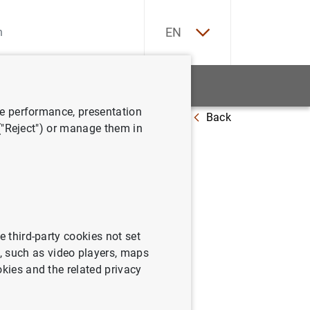
ES
EN
tatistics
News and events
ve performance, presentation
Back
 ("Reject") or manage them in
e third-party cookies not set
 such as video players, maps
Update date: 18/02/2025
okies and the related privacy