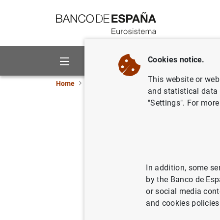
Go to contents
Cookies notice.
About us
Activities
This website or web 
Home
About us
Careers
Personal economis
and statistical data
"Settings". For more
Personal econom
In addition, some se
by the Banco de Esp
POST 
PERMANENT
or social media cont
and cookies policies
Announcement number
2