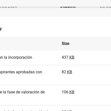
/05/2024
Deadline
20/06
F
Size
on la incorporación
437
KB
spirantes aprobadas con
82
KB
e la fase de valoración de
106
KB