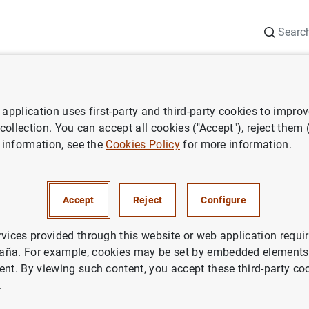
Search
Information Desk
Publications
S
application uses first-party and third-party cookies to impro
ta titulado n8
 collection. You can accept all cookies ("Accept"), reject them
 information, see the
Cookies Policy
for more information.
ista titulado n8
Accept
Reject
Configure
rvices provided through this website or web application requir
aña. For example, cookies may be set by embedded elements,
CLOSED
ent. By viewing such content, you accept these third-party co
.
024A12
Number of openings
4