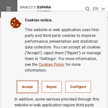
Search
EN
ES
Cookies notice.
Home
Publications
Economic analysis and research
Work
Back
This website or web application uses first-
El futuro de la tasa de actividad
party and third-party cookies to improve
performance, presentation and statistical
española: un enfoque
data collection. You can accept all cookies
generacional
("Accept"), reject them ("Reject") or manage
them in "Settings". For more information,
04/12/2007
see the
Cookies Policy
for more
information.
Accept
Reject
Configure
Series: Working Papers. 0732.
In addition, some services provided through this
Author:
Eduardo Pérez Asenjo
, Pilar
website or web application require third-party
Cuadrado ,
Aitor Lacuesta Gabarain
and