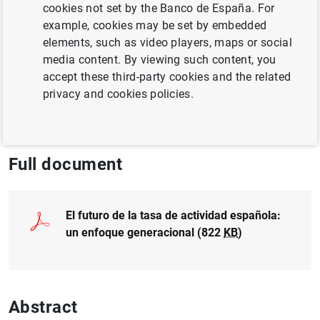
cookies not set by the Banco de España. For
José María Martínez
example, cookies may be set by embedded
elements, such as video players, maps or social
HEALTH, EDUCATION AND WELFARE
media content. By viewing such content, you
accept these third-party cookies and the related
LABOUR MARKET
privacy and cookies policies.
POPULATION AND AGEING
GENDER
Full document
El futuro de la tasa de actividad española:
un enfoque generacional (822
KB
)
Abstract