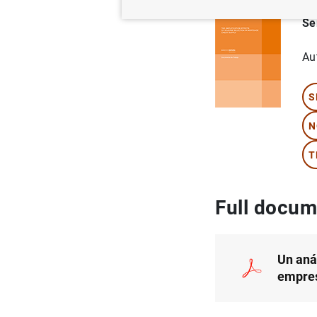
Se
Au
S
N
T
Full docum
Un aná
empres