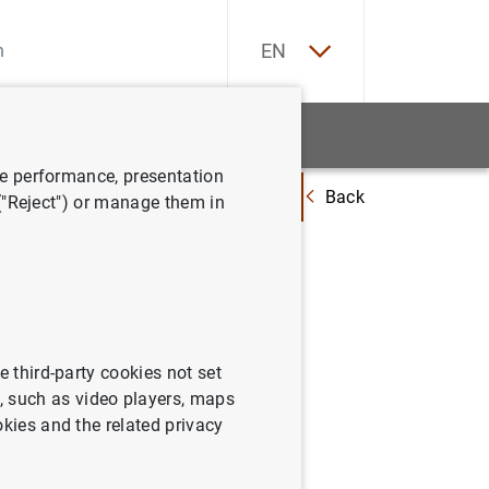
ES
EN
tatistics
News and events
ve performance, presentation
Back
ciación de la pequeña y mediana empresa manufacturera española: 1983-
 ("Reject") or manage them in
de la
rera
e third-party cookies not set
 such as video players, maps
okies and the related privacy