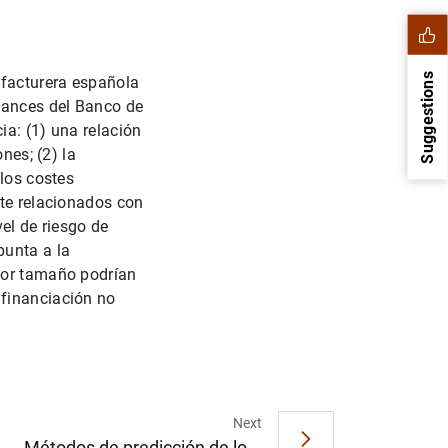
Suggestions
ufacturera española
alances del Banco de
ia: (1) una relación
nes; (2) la
 los costes
nte relacionados con
el de riesgo de
punta a la
enor tamaño podrían
 financiación no
1
2
Next
Métodos de predicción de lo...