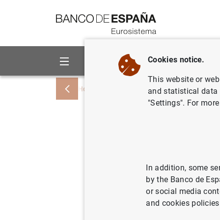
Go to contents
Cookies notice.
About us
Activities
This website or web 
Home
Publications
Economic analysis
and statistical data
"Settings". For more
Un anális
pequeña 
española
In addition, some se
by the Banco de Esp
or social media cont
and cookies policies
11/01/1994