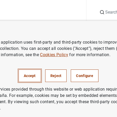
Search
Information Desk
Publications
S
application uses first-party and third-party cookies to impro
 and research
Working Papers
Un análisis empírico de la finan
 collection. You can accept all cookies ("Accept"), reject them
 information, see the
Cookies Policy
for more information.
is empírico de la financiación 
Accept
Reject
Configure
y mediana empresa manufactu
: 1983-1989
rvices provided through this website or web application requir
aña. For example, cookies may be set by embedded elements,
ent. By viewing such content, you accept these third-party co
.