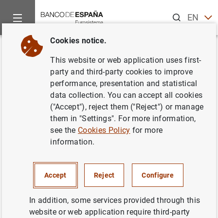
Search
EN
ES
Cookies notice.
Home
News and events
Banco de España events
La ofert
Back
This website or web application uses first-
La oferta crediticia siguió
party and third-party cookies to improve
performance, presentation and statistical
endureciéndose y la demanda
data collection. You can accept all cookies
de préstamos descendiendo,
("Accept"), reject them ("Reject") or manage
them in "Settings". For more information,
aunque de forma más
see the
Cookies Policy
for more
moderada, en el segundo
information.
trimestre
Accept
Reject
Configure
25/07/2023
In addition, some services provided through this
MONETARY AND FINANCIAL SYSTEM
website or web application require third-party