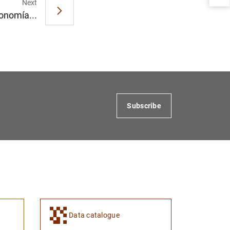
Next
onomía...
1
2
Subscribe
Data catalogue