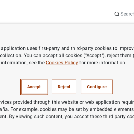
Search
Information Desk
Publications
S
application uses first-party and third-party cookies to impro
aña news
Subgobernadora. I Encuentro sobre Transición Verde. "La ge
 collection. You can accept all cookies ("Accept"), reject them
 information, see the
Cookies Policy
for more information.
adora. I Encuentro sobre Tra
Accept
Reject
Configure
a gestión de los riesgos ambie
y de gobernanza"
rvices provided through this website or web application requir
aña. For example, cookies may be set by embedded elements,
ent. By viewing such content, you accept these third-party co
MATE CHANGE AND GREEN TRANSITION
.