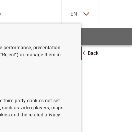
ES
EN
tatistics
News and events
ve performance, presentation
Back
stión de los riesgos ambientales, sociales y de gobernanza"
 ("Reject") or manage them in
nsición
ntales,
e third-party cookies not set
 such as video players, maps
okies and the related privacy