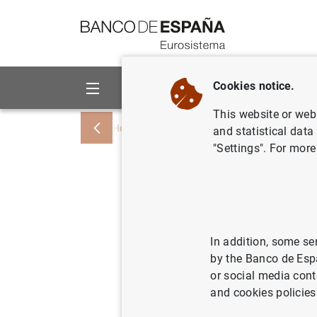
Go to contents
Cookies notice.
About us
Activities
This website or web 
Home
News and events
Banco de Esp
and statistical data
"Settings". For more
Subgobern
Verde. "L
sociales 
In addition, some se
by the Banco de Esp
or social media cont
21/02/2025
CLI
and cookies policies