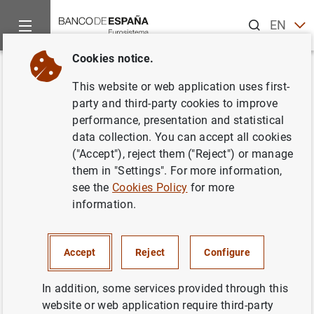
Search
EN
ES
Cookies notice.
Home
News and events
Banco de España news
El INE, la
Back
This website or web application uses first-
El INE, la AEAT, la Seguridad
party and third-party cookies to improve
performance, presentation and statistical
Social, el Banco de España y el
data collection. You can accept all cookies
SEPE firman un acuerdo para
("Accept"), reject them ("Reject") or manage
them in "Settings". For more information,
permitir el acceso conjunto a
see the
Cookies Policy
for more
sus bases de datos para
information.
trabajos científicos de
investigación de interés público
Accept
Reject
Configure
In addition, some services provided through this
12/02/2024
website or web application require third-party