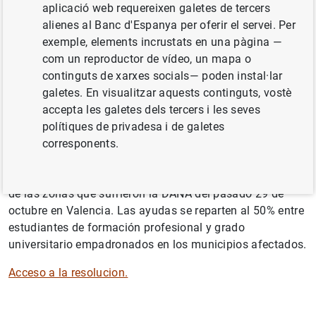
aplicació web requereixen galetes de tercers
alienes al Banc d'Espanya per oferir el servei. Per
exemple, elements incrustats en una pàgina —
El Banco de España concede 150
com un reproductor de vídeo, un mapa o
ayudas de 1.000 euros a estudiantes
continguts de xarxes socials— poden instal·lar
galetes. En visualitzar aquests continguts, vostè
de las zonas afectadas por la DANA
accepta les galetes dels tercers i les seves
polítiques de privadesa i de galetes
corresponents.
La Comisión Ejecutiva del Banco de España ha aprobado
la concesión de 150 ayudas de 1.000 euros a estudiantes
de las zonas que sufrieron la DANA del pasado 29 de
octubre en Valencia. Las ayudas se reparten al 50% entre
estudiantes de formación profesional y grado
universitario empadronados en los municipios afectados.
Acceso a la resolucion.