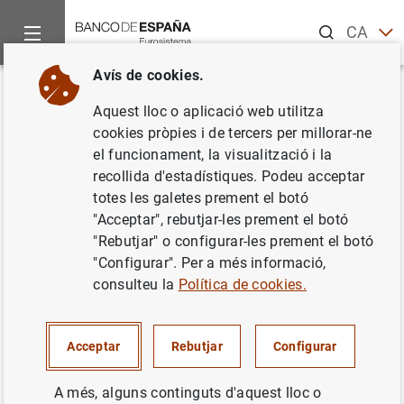
Cerca
CA
EN
Avís de cookies.
ES
Inici
Medidas especiales por la DANA
Torna
Aquest lloc o aplicació web utilitza
EU
Medidas especiales por la
cookies pròpies i de tercers per millorar-ne
GA
el funcionament, la visualització i la
DANA
recollida d'estadístiques. Podeu acceptar
VA
totes les galetes prement el botó
10/02/2025
"Acceptar", rebutjar-les prement el botó
"Rebutjar" o configurar-les prement el botó
"Configurar". Per a més informació,
consulteu la
Política de cookies.
Se da por finalizado el procedimiento
Acceptar
Rebutjar
Configurar
especial de presentación de billetes y
monedas deteriorados por la DANA
.
A més, alguns continguts d'aquest lloc o