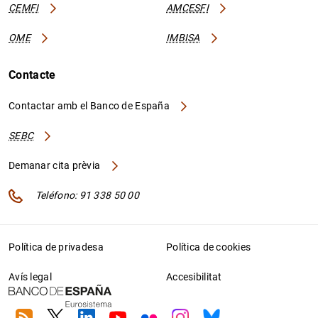
CEMFI
AMCESFI
OME
IMBISA
Contacte
Contactar amb el Banco de España
SEBC
Demanar cita prèvia
Teléfono: 91 338 50 00
Política de privadesa
Política de cookies
Avís legal
Accesibilitat
RSS
Twitter
Linkedin
Youtube
Flickr
Instagram
Bluesky