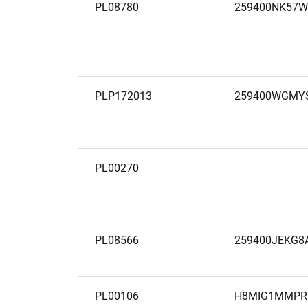
PL08780
259400NK57
PLP172013
259400WGMY
PL00270
PL08566
259400JEKG8
PL00106
H8MIG1MMPR