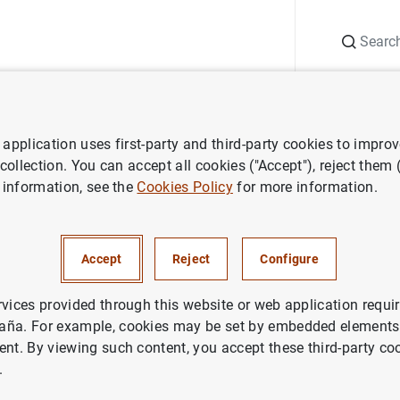
Search
Information Desk
Publications
S
application uses first-party and third-party cookies to impro
 of financial institutions
Lists of payment statistics relevant instit
 collection. You can accept all cookies ("Accept"), reject them
 information, see the
Cookies Policy
for more information.
Accept
Reject
Configure
rvices provided through this website or web application requir
aña. For example, cookies may be set by embedded elements,
ent. By viewing such content, you accept these third-party co
.