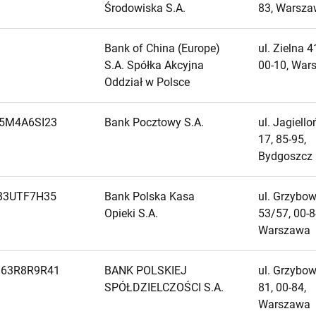
Środowiska S.A.
83, Warsz
Bank of China (Europe)
ul. Zielna 4
S.A. Spółka Akcyjna
00-10, War
Oddział w Polsce
5M4A6SI23
Bank Pocztowy S.A.
ul. Jagiell
17, 85-95,
Bydgoszcz
B3UTF7H35
Bank Polska Kasa
ul. Grzybo
Opieki S.A.
53/57, 00-8
Warszawa
63R8R9R41
BANK POLSKIEJ
ul. Grzybo
SPÓŁDZIELCZOŚCI S.A.
81, 00-84,
Warszawa