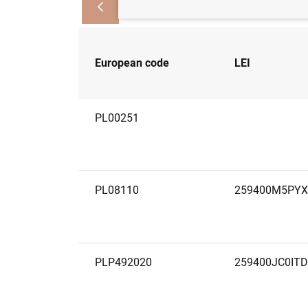
European code
LEI
PL00251
PL08110
259400M5PY
PLP492020
259400JC0IT