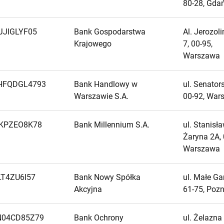
80-28, Gda
JJIGLYF05
Bank Gospodarstwa
Al. Jerozol
Krajowego
7, 00-95,
Warszawa
HFQDGL4793
Bank Handlowy w
ul. Senator
Warszawie S.A.
00-92, War
KPZEO8K78
Bank Millennium S.A.
ul. Stanisł
Żaryna 2A, 
Warszawa
T4ZU6I57
Bank Nowy Spółka
ul. Małe Ga
Akcyjna
61-75, Poz
N04CD85Z79
Bank Ochrony
ul. Żelazna 