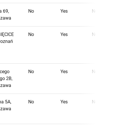
a 69,
No
Yes
No
szawa
IĘCICE
No
Yes
No
 Poznań
acego
No
Yes
No
go 2B,
szawa
na 5A,
No
Yes
No
szawa