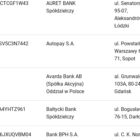
WCTCGF1W43
AURET BANK
ul. Senator
Spółdzielczy
95-07,
Aleksandr
Łódzki
SV5C3N7442
Autopay S.A.
ul. Powsta
Warszawy 6
71, Sopot
Avarda Bank AB
al. Grunwa
(Spółka Akcyjna)
103A, 80-24
Oddział w Polsce
Gdańsk
A4YHTZ961
Bałtycki Bank
ul. Bogusła
Spółdzielczy
76-15, Dar
6JXUQVBM04
Bank BPH S.A.
ul. C. K. No