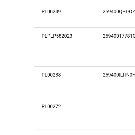
PL00249
259400QHDO
PLPLP582023
25940017781
PL00288
259400ILHN0
PL00272