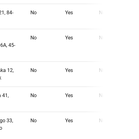
21, 84-
No
Yes
No
No
Yes
No
6A, 45-
ka 12,
No
Yes
No
k
a 41,
No
Yes
No
ego 33,
No
Yes
No
o