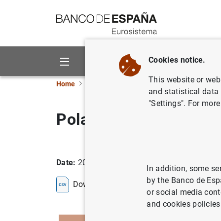
Go to contents
Cookies notice.
About us
Activities
This website or web 
Home
Statistics
Entity classification
Lists
and statistical data
"Settings". For more
Poland
Date:
2026/08/07
In addition, some se
by the Banco de Esp
Download the list in CSV format
or social media cont
and cookies policies