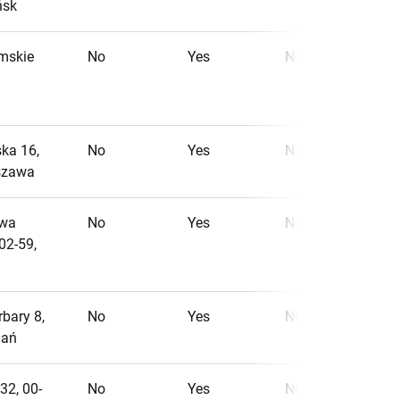
ńsk
imskie
No
Yes
No
ska 16,
No
Yes
No
szawa
awa
No
Yes
No
02-59,
1
2
rbary 8,
No
Yes
No
nań
32, 00-
No
Yes
No