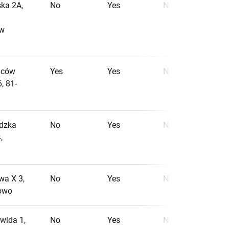
ska 2A,
No
Yes
No
ów
ńców
Yes
Yes
No
, 81-
ldzka
No
Yes
No
,
wa X 3,
No
Yes
No
łowo
rwida 1,
No
Yes
No