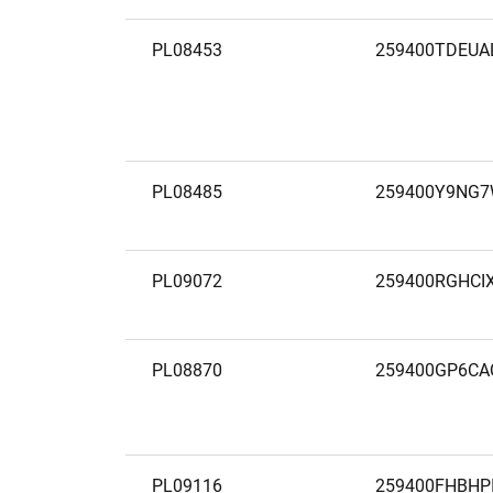
PL08453
259400TDEUA
PL08485
259400Y9NG
PL09072
259400RGHCI
PL08870
259400GP6CA
PL09116
259400FHBHP