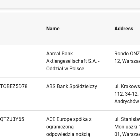
Name
Address
Aareal Bank
Rondo ONZ 
Aktiengesellschaft S.A. -
12, Warsz
Oddział w Polsce
XTOBEZ5D78
ABS Bank Spółdzielczy
ul. Krakow
112, 34-12,
Andrychów
DQTZJ3Y65
ACE Europe spółka z
ul. Stanisł
ograniczoną
Moniuszki 1
odpowiedzialnością
01, Warsz