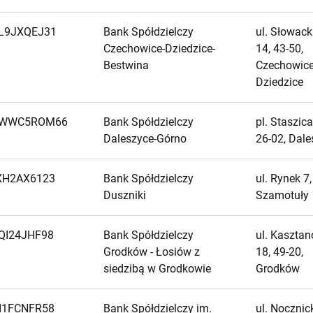
L9JXQEJ31
Bank Spółdzielczy
ul. Słowack
Czechowice-Dziedzice-
14, 43-50,
Bestwina
Czechowice
Dziedzice
7WWC5ROM66
Bank Spółdzielczy
pl. Staszica
Daleszyce-Górno
26-02, Dale
XH2AX6123
Bank Spółdzielczy
ul. Rynek 7,
Duszniki
Szamotuły
QI24JHF98
Bank Spółdzielczy
ul. Kaszta
Grodków - Łosiów z
18, 49-20,
siedzibą w Grodkowie
Grodków
I1FCNFR58
Bank Spółdzielczy im.
ul. Nocznic