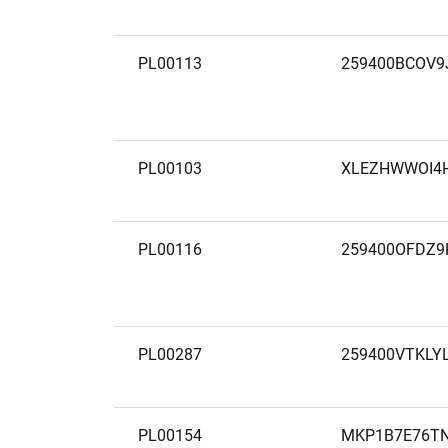
PL00113
259400BCOV9
PL00103
XLEZHWWOI4
PL00116
259400OFDZ9
PL00287
259400VTKLYL
PL00154
MKP1B7E76T