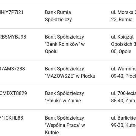
HIY7P7I21
Bank Rumia
ul. Morska 
Spółdzielczy
23, Rumia
RB5MYBJ98
Bank Spółdzielczy
ul. Książąt
"Bank Rolników" w
Opolskich 3
Opolu
00, Opole
37AM37238
Bank Spółdzielczy
ul. Warmińs
"MAZOWSZE" w Płocku
09-40, Płoc
JCMDXT8829
Bank Spółdzielczy
ul. 700-leci
"Pałuki" w Żninie
88-40, Żnin
Y1ICKHL88
Bank Spółdzielczy
ul. Barlicki
"Wspólna Praca" w
99-30, Kutn
Kutnie