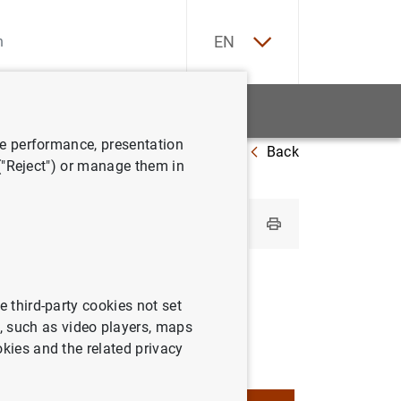
ES
EN
tatistics
News and events
ve performance, presentation
Back
utions by country
Poland
 ("Reject") or manage them in
e third-party cookies not set
 such as video players, maps
okies and the related privacy