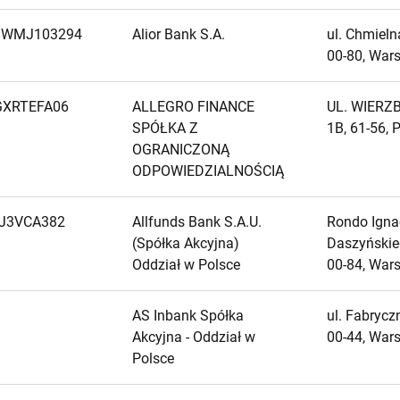
ZWMJ103294
Alior Bank S.A.
ul. Chmieln
00-80, War
GXRTEFA06
ALLEGRO FINANCE
UL. WIERZB
SPÓŁKA Z
1B, 61-56,
OGRANICZONĄ
ODPOWIEDZIALNOŚCIĄ
FJ3VCA382
Allfunds Bank S.A.U.
Rondo Ign
(Spółka Akcyjna)
Daszyńskie
Oddział w Polsce
00-84, War
AS Inbank Spółka
ul. Fabrycz
Akcyjna - Oddział w
00-44, War
Polsce