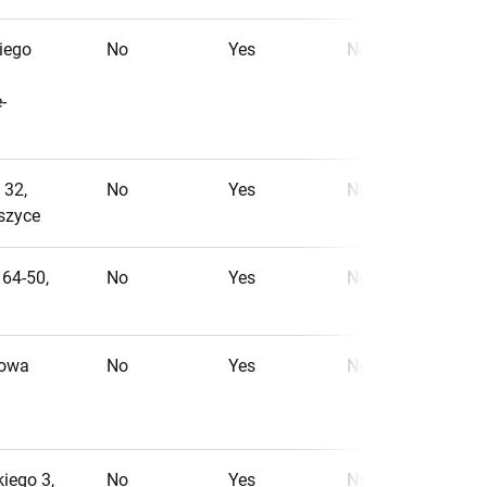
iego
No
Yes
No
-
 32,
No
Yes
No
szyce
 64-50,
No
Yes
No
nowa
No
Yes
No
kiego 3,
No
Yes
No