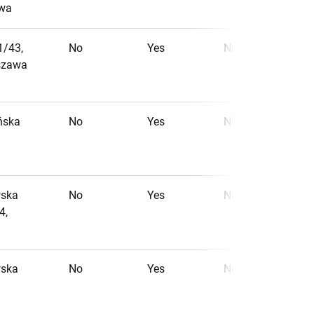
awa
1/43,
No
Yes
No
szawa
ońska
No
Yes
No
wska
No
Yes
No
4,
wska
No
Yes
No