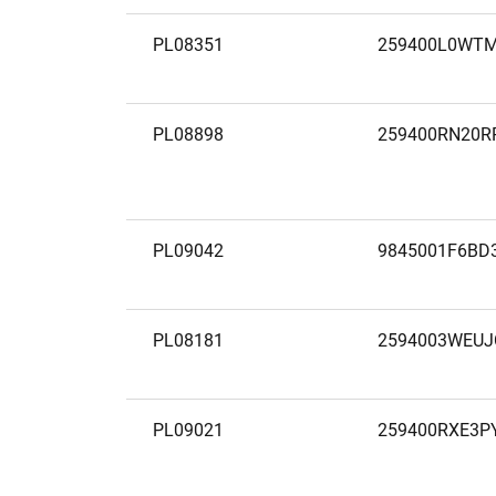
PL08351
259400L0WTM
PL08898
259400RN20R
PL09042
9845001F6BD
PL08181
2594003WEU
PL09021
259400RXE3P