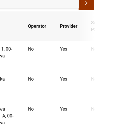
Small
Geogr
Operator
Provider
PSP
scop
1, 00-
No
Yes
No
awa
ska
No
Yes
No
awa
No
Yes
No
 A, 00-
awa