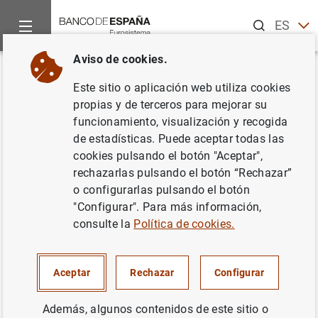
Buscar
ES
EN
Aviso de cookies.
Inicio
Punto de Información
Sociedades de garantía recíproc
Volver
Este sitio o aplicación web utiliza cookies
R.1 Recursos propios
propias y de terceros para mejorar su
funcionamiento, visualización y recogida
computables y cumplimiento de
de estadísticas. Puede aceptar todas las
los requerimiento de recursos
cookies pulsando el botón "Aceptar",
rechazarlas pulsando el botón “Rechazar”
propios
o configurarlas pulsando el botón
"Configurar". Para más información,
consulte la
Política de cookies.
Impreso
(90
KB
)
Aceptar
Rechazar
Configurar
Correlaciones
(101
KB
)
Además, algunos contenidos de este sitio o