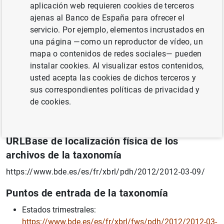
aplicación web requieren cookies de terceros
Propietario
ajenas al Banco de España para ofrecer el
servicio. Por ejemplo, elementos incrustados en
Banco de España
una página —como un reproductor de vídeo, un
Fecha (aaaa-mm-dd)
mapa o contenidos de redes sociales— pueden
instalar cookies. Al visualizar estos contenidos,
2012-03-09
usted acepta las cookies de dichos terceros y
Versión de la especificación
sus correspondientes políticas de privacidad y
de cookies.
XBRL 2.1 / XBRL Dimensions 1.0 / XBRL Formula
Specification 1.0
URLBase de localización física de los
archivos de la taxonomía
https://www.bde.es/es/fr/xbrl/pdh/2012/2012-03-09/
Puntos de entrada de la taxonomía
Estados trimestrales:
https://www.bde.es/es/fr/xbrl/fws/pdh/2012/2012-03-