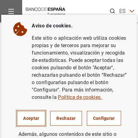
Buscar
ES
EN
Aviso de cookies.
Inicio
Punto de Información
Entidades de crédito
Taxono
Volver
Este sitio o aplicación web utiliza cookies
Protección deudor hipotecario
propias y de terceros para mejorar su
funcionamiento, visualización y recogida
(es-be-pdh)
de estadísticas. Puede aceptar todas las
cookies pulsando el botón "Aceptar",
Disponible para declaraciones desde 2012-06
rechazarlas pulsando el botón “Rechazar”
hasta 2015-03
o configurarlas pulsando el botón
"Configurar". Para más información,
consulte la
Política de cookies.
Ámbito de aplicación y objetivo de la
Aceptar
Rechazar
Configurar
taxonomía
Real Decreto Ley 6/2012
Además, algunos contenidos de este sitio o