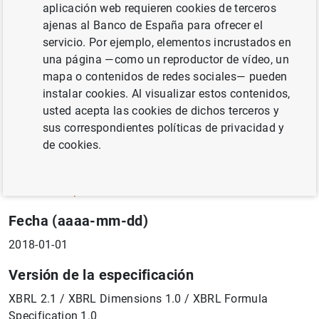
aplicación web requieren cookies de terceros
Ámbito de aplicación y objetivo de la taxonomía
ajenas al Banco de España para ofrecer el
servicio. Por ejemplo, elementos incrustados en
Estados financieros consolidados reservados FC 140, FC
una página —como un reproductor de vídeo, un
200 y FC 201 regulados en el Anejo 5 de la Circular
mapa o contenidos de redes sociales— pueden
4/2017, de 27 de noviembre, del Banco de España, a
instalar cookies. Al visualizar estos contenidos,
entidades de crédito, sobre normas de información
usted acepta las cookies de dichos terceros y
financiera pública y reservada, y modelos de estados
sus correspondientes políticas de privacidad y
financieros.
de cookies.
Propietario
Banco de España
Fecha (aaaa-mm-dd)
2018-01-01
Versión de la especificación
XBRL 2.1 / XBRL Dimensions 1.0 / XBRL Formula
Specification 1.0