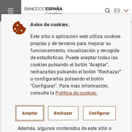
Buscar
ES
EN
Aviso de cookies.
Inicio
Punto de Información
Entidades de crédito
Taxono
Volver
Este sitio o aplicación web utiliza cookies
Información para el Banco de
propias y de terceros para mejorar su
funcionamiento, visualización y recogida
España - Taxonomía estados
de estadísticas. Puede aceptar todas las
financieros consolidados
cookies pulsando el botón "Aceptar",
rechazarlas pulsando el botón “Rechazar”
reservados (reserv_FC_2018-
o configurarlas pulsando el botón
01)
"Configurar". Para más información,
consulte la
Política de cookies.
Disponible para declaraciones desde 2018-03
hasta 2020-03
Aceptar
Rechazar
Configurar
Además, algunos contenidos de este sitio o