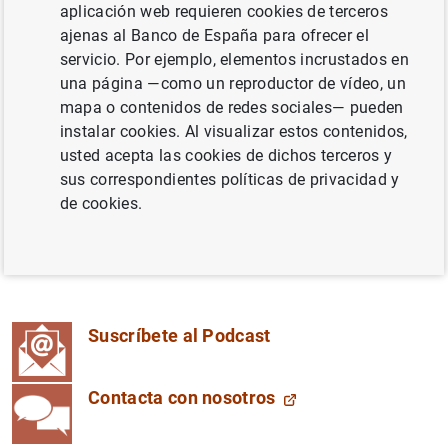
aplicación web requieren cookies de terceros
tecnológica y social contada de manera cercana por las
ajenas al Banco de España para ofrecer el
personas que trabajamos en el Banco de España.
servicio. Por ejemplo, elementos incrustados en
Queremos abrir las puertas del Banco y contarte, desde
una página —como un reproductor de vídeo, un
dentro, lo que hacemos, cómo lo hacemos y qué impacto
mapa o contenidos de redes sociales— pueden
tiene en tu día a día.
instalar cookies. Al visualizar estos contenidos,
usted acepta las cookies de dichos terceros y
Y te lo contamos de manera cercana y a la vez precisa,
sus correspondientes políticas de privacidad y
combinando la sencillez de una conversación entre
de cookies.
compañeros con la profesionalidad con la que
trabajamos en diferentes ámbitos: ponemos todo nuestro
conocimiento a tu disposición.
Suscríbete al Podcast
Contacta con nosotros