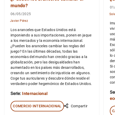
mundo?
01
06/05/2025
Sol
Javier Pérez
Ima
viv
Los aranceles que Estados Unidos está
uso
imponiendo a sus importaciones, ponen en jaque
má
a los mercados y la economía internacional.
Eso
¿Pueden los aranceles cambiar las reglas del
sól
juego? En las últimas décadas, todas las
lo 
economías del mundo han crecido gracias a la
de
globalización, pero las desigualdades han
Si
aumentado en los países más desarrollados,
sos
creando un sentimiento de injusticia en algunos.
co
Coge tus auriculares y descubre dónde reside el
co
verdadero poder hegemónico de Estados Unidos.
Se
Serie:
Internacional
ec
COMERCIO INTERNACIONAL
Compartir