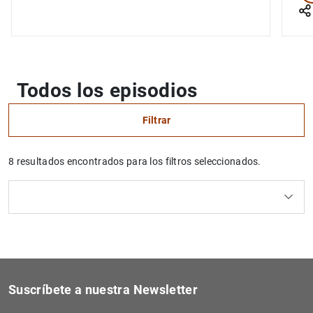
Todos los episodios
Filtrar
8 resultados encontrados para los filtros seleccionados.
Borrar filtros
Uso del calendario: utiliza los cursores para desplazar
Uso del calendario: utiliza los cursores para desplazar
¿Qué buscas?
Serie
Tema
Desde
Hasta
Filtrar
Suscríbete a nuestra Newsletter