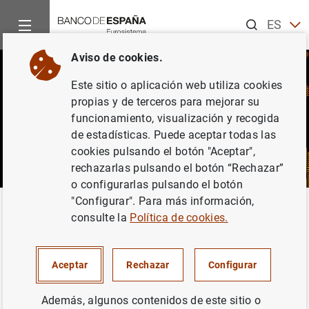
Buscar
ES
EN
Aviso de cookies.
Este sitio o aplicación web utiliza cookies
propias y de terceros para mejorar su
funcionamiento, visualización y recogida
de estadísticas. Puede aceptar todas las
cookies pulsando el botón "Aceptar",
rechazarlas pulsando el botón “Rechazar”
o configurarlas pulsando el botón
"Configurar". Para más información,
Inicio
Noticias y eventos
CIENxCIEN Podcast
consulte la
Política de cookies.
CIENxCIEN Podcast
Aceptar
Rechazar
Configurar
Además, algunos contenidos de este sitio o
CIENxCIEN es un podcast de actualidad económica,