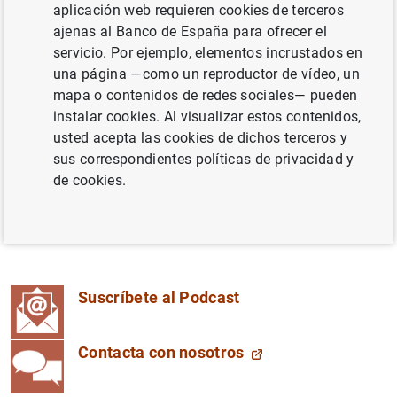
aplicación web requieren cookies de terceros
tecnológica y social contada de manera cercana por las
ajenas al Banco de España para ofrecer el
personas que trabajamos en el Banco de España.
servicio. Por ejemplo, elementos incrustados en
Queremos abrir las puertas del Banco y contarte, desde
una página —como un reproductor de vídeo, un
dentro, lo que hacemos, cómo lo hacemos y qué impacto
mapa o contenidos de redes sociales— pueden
tiene en tu día a día.
instalar cookies. Al visualizar estos contenidos,
usted acepta las cookies de dichos terceros y
Y te lo contamos de manera cercana y a la vez precisa,
sus correspondientes políticas de privacidad y
combinando la sencillez de una conversación entre
de cookies.
compañeros con la profesionalidad con la que
trabajamos en diferentes ámbitos: ponemos todo nuestro
conocimiento a tu disposición.
Suscríbete al Podcast
Contacta con nosotros