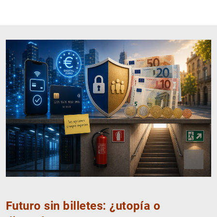
Close
Open
IA
Futuro sin billetes: ¿utopía o