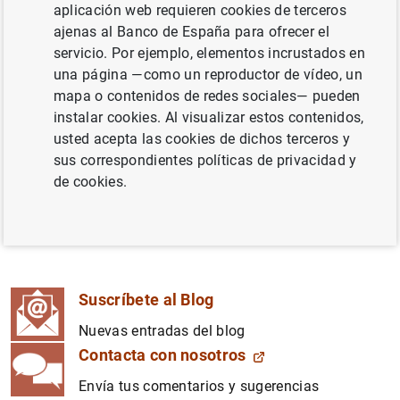
aplicación web requieren cookies de terceros
sociedad el trabajo de nuestra institución a través de un
ajenas al Banco de España para ofrecer el
formato y un lenguaje más accesibles. El contenido del
servicio. Por ejemplo, elementos incrustados en
blog está enfocado en la divulgación, tanto de nuestros
una página —como un reproductor de vídeo, un
análisis sobre temas económicos y financieros de interés
mapa o contenidos de redes sociales— pueden
para la ciudadanía como de las funciones y actuaciones
instalar cookies. Al visualizar estos contenidos,
del Banco de España.
usted acepta las cookies de dichos terceros y
sus correspondientes políticas de privacidad y
Las
series
del Blog agrupan ciertas entradas con
de cookies.
temática similar.
Todas las entradas
aparecen en el
listado general, que también pueden localizarse con la
ayuda del buscador.
Suscríbete al Blog
Nuevas entradas del blog
Contacta con nosotros
Envía tus comentarios y sugerencias