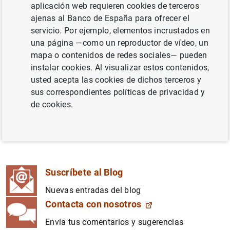
aplicación web requieren cookies de terceros
sociedad el trabajo de nuestra institución a través de un
ajenas al Banco de España para ofrecer el
formato y un lenguaje más accesibles. El contenido del
servicio. Por ejemplo, elementos incrustados en
blog está enfocado en la divulgación, tanto de nuestros
una página —como un reproductor de vídeo, un
análisis sobre temas económicos y financieros de interés
mapa o contenidos de redes sociales— pueden
para la ciudadanía como de las funciones y actuaciones
instalar cookies. Al visualizar estos contenidos,
del Banco de España.
usted acepta las cookies de dichos terceros y
sus correspondientes políticas de privacidad y
Las
series
del Blog agrupan ciertas entradas con
de cookies.
temática similar.
Todas las entradas
aparecen en el
listado general, que también pueden localizarse con la
ayuda del buscador.
Suscríbete al Blog
Nuevas entradas del blog
Contacta con nosotros
Envía tus comentarios y sugerencias