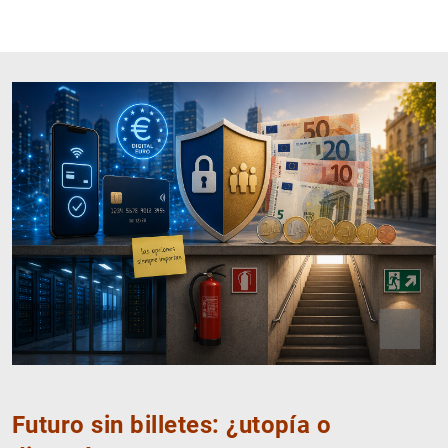
Close
Open
IA
Futuro sin billetes: ¿utopía o