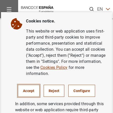
Search
EN
ES
Cookies notice.
Home
Information Desk
Credit institutions
Taxonomías
Back
This website or web application uses first-
Activos con cargas.
party and third-party cookies to improve
performance, presentation and statistical
Información sobre la
data collection. You can accept all cookies
supervisión de entidades
("Accept"), reject them ("Reject") or manage
them in "Settings". For more information,
(AE_3.2)
see the
Cookies Policy
for more
information.
Disponible para declaraciones desde 2023-06
Accept
Reject
Configure
In addition, some services provided through this
Ámbito de la aplicación y objetivo de la
website or web application require third-party
taxonomía