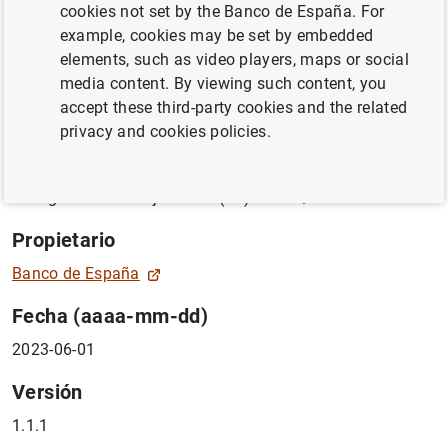
cookies not set by the Banco de España. For
Anejos 16 y 17 del Reglamento de Ejecución (UE)
example, cookies may be set by embedded
2021/451 de la Comisión, de 17 de diciembre de 2020,
elements, such as video players, maps or social
por el que se establecen normas técnicas de ejecución en
media content. By viewing such content, you
relación con la comunicación de información con fines
accept these third-party cookies and the related
de supervisión por parte de las entidades, de
privacy and cookies policies.
conformidad con el Reglamento (UE) nº 575/2013 del
Parlamento Europeo y del Consejo, y por el que se deroga
el Reglamento de Ejecución (UE) nº 680/2014.
Propietario
Banco de España
Fecha (aaaa-mm-dd)
2023-06-01
Versión
1.1.1