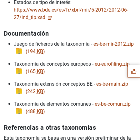
Estados de tipo de interés:
https://www.bde.es/es/fr/xbrl/mir/5-2012/2012-06-
27/ind_tip.xsd
Documentación
Juego de ficheros de la taxonomía -
es-be-mir-2012.zip
Suggestion
(194
KB
)
Taxonomía de conceptos europeos -
eu-eurofiling.zip
(165
KB
)
Taxonomía extensión conceptos BE -
es-be-main.zip
(242
KB
)
Taxonomía de elementos comunes -
es-be-comun.zip
(488
KB
)
Referencias a otras taxonomías
Esta taxonomía se basa en una versión preliminar de la