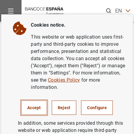
Search
EN
ES
Cookies notice.
Home
Information Desk
Credit institutions
Taxonomías
Back
This website or web application uses first-
Información sobre tipos de
party and third-party cookies to improve
performance, presentation and statistical
interés por las entidades de
data collection. You can accept all cookies
crédito (es-be-mir-2012)
("Accept"), reject them ("Reject") or manage
them in "Settings". For more information,
Disponible para declaraciones desde 2012-10
see the
Cookies Policy
for more
hasta 2014-11
information.
Accept
Reject
Configure
Ámbito de aplicación y objetivo de la
In addition, some services provided through this
taxonomía
website or web application require third-party